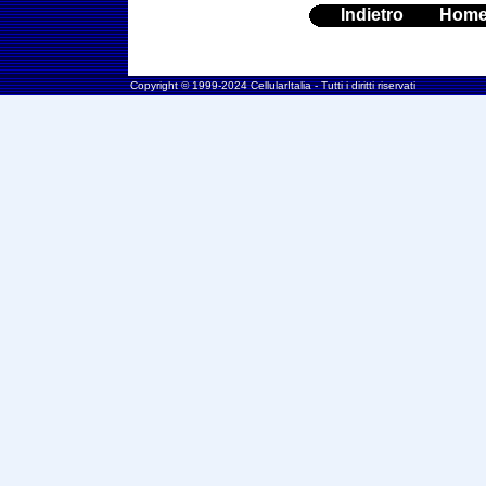
Indietro
Hom
Copyright © 1999-2024 CellularItalia - Tutti i diritti riservati