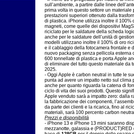
sull’ambiente, a partire dalle linee dell’an
prima volta in questo settore un materiale 
prestazioni superiori ottenuto dalla trasfor
di plastica. iPhone utilizza inoltre il 100% d
magneti, come quelle dei dispositivi MagS
riciclato per le saldature della scheda logic
anche per le saldature dell’unità di gestion
modelli utilizzano inoltre il 100% di oro ri
e il cablaggio della fotocamera frontale e di 
nuovo packaging senza pellicola esterna 
600 tonnellate di plastica e porta Apple anc
di eliminare del tutto questo materiale da tut
2025.
-
Oggi Apple è carbon neutral in tutte le sue
punta ad avere un impatto netto sul clima p
anche per quanto riguarda la catena di forn
ciclo di vita dei suoi prodotti. Questo signi
Apple venduto sarà a impatto zero: dalla r
la fabbricazione dei componenti, l’assemblag
da parte dei clienti e la ricarica, fino al ric
materiali, sarà 100 percento carbon neutra
Prezzi e disponibilità
- iPhone 13 e iPhone 13 mini saranno dispo
mezzanotte, galassia e (PRODUCT)RED c
base di
128GB
per il doppio dello spazio 