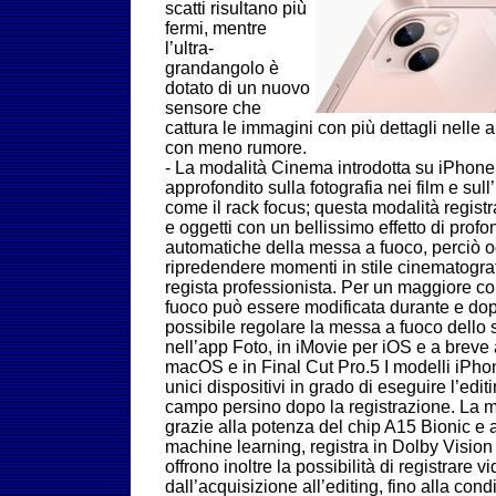
scatti risultano più
fermi, mentre
l’ultra-
grandangolo è
dotato di un nuovo
sensore che
cattura le immagini con più dettagli nelle a
con meno rumore.
- La modalità Cinema introdotta su iPhone è
approfondito sulla fotografia nei film e sull
come il rack focus; questa modalità regist
e oggetti con un bellissimo effetto di profo
automatiche della messa a fuoco, perciò o
ripredendere momenti in stile cinematogr
regista professionista. Per un maggiore co
fuoco può essere modificata durante e dop
possibile regolare la messa a fuoco dello 
nell’app Foto, in iMovie per iOS e a breve
macOS e in Final Cut Pro.5 I modelli iPh
unici dispositivi in grado di eseguire l’editi
campo persino dopo la registrazione. La m
grazie alla potenza del chip A15 Bionic e a
machine learning, registra in Dolby Visio
offrono inoltre la possibilità di registrar
dall’acquisizione all’editing, fino alla con