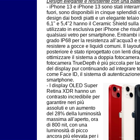
Design elegante e resistente con una batt
- iPhone 13 e iPhone 13 sono stati interam
fuori, sono disponibili in cinque splendidi
design dai bordi piatti e un elegante telaio 
6,1" e 5,4"2 hanno il Ceramic Shield sulla 
utilizzato in esclusiva per iPhone che risul
qualsiasi vetro per smartphone. Entrambi i
grado IP68 per la resistenza all’acqua3 e 
resistere a gocce e liquidi comuni. Il layo
posteriore è stato riprogettato con lenti d
ottimizzare il sistema a doppia fotocamera
fotocamera TrueDepth è più piccola per las
del display pur continuando ad integrare t
come Face ID, il sistema di autenticazione
smartphone.
-
I display OLED Super
Retina XDR hanno un
contrasto incredibile per
garantire neri più
assoluti e un aumento
del 28% della luminosità
massima all’aperto, ora
di 800 nit, con una
luminosità di picco
ancora più elevata per i