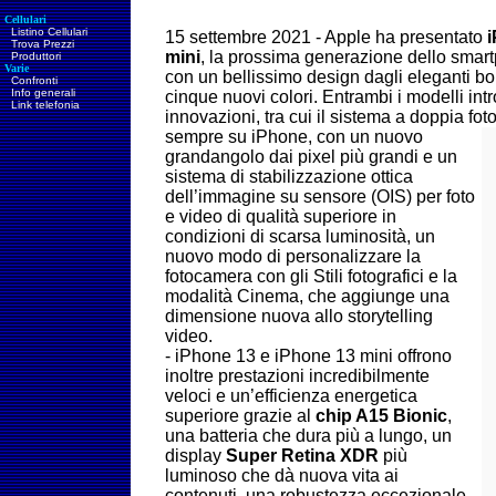
Cellulari
Listino Cellulari
15 settembre 2021 - Apple ha presentato
Trova Prezzi
mini
, la prossima generazione dello smar
Produttori
Varie
con un bellissimo design dagli eleganti bord
Confronti
Info generali
cinque nuovi colori. Entrambi i modelli in
Link telefonia
innovazioni, tra cui il sistema a doppia fo
sempre su iPhone, con un nuovo
grandangolo dai pixel più grandi e un
sistema di stabilizzazione ottica
dell’immagine su sensore (OIS) per foto
e video di qualità superiore in
condizioni di scarsa luminosità, un
nuovo modo di personalizzare la
fotocamera con gli Stili fotografici e la
modalità Cinema, che aggiunge una
dimensione nuova allo storytelling
video.
- iPhone 13 e iPhone 13 mini offrono
inoltre prestazioni incredibilmente
veloci e un’efficienza energetica
superiore grazie al
chip A15 Bionic
,
una batteria che dura più a lungo, un
display
Super Retina XDR
più
luminoso che dà nuova vita ai
contenuti, una robustezza eccezionale