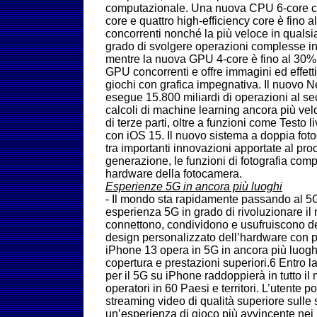
computazionale. Una nuova CPU 6-core c
core e quattro high-efficiency core è fino
concorrenti nonché la più veloce in qualsi
grado di svolgere operazioni complesse in 
mentre la nuova GPU 4-core è fino al 30% p
GPU concorrenti e offre immagini ed effetti d
giochi con grafica impegnativa. Il nuovo 
esegue 15.800 miliardi di operazioni al s
calcoli di machine learning ancora più vel
di terze parti, oltre a funzioni come Testo
con iOS 15. Il nuovo sistema a doppia foto
tra importanti innovazioni apportate al pr
generazione, le funzioni di fotografia comp
hardware della fotocamera.
Esperienze 5G in ancora più luoghi
- Il mondo sta rapidamente passando al 5G
esperienza 5G in grado di rivoluzionare il m
connettono, condividono e usufruiscono de
design personalizzato dell’hardware con p
iPhone 13 opera in 5G in ancora più luogh
copertura e prestazioni superiori.6 Entro la
per il 5G su iPhone raddoppierà in tutto il
operatori in 60 Paesi e territori. L’utente 
streaming video di qualità superiore sulle 
un’esperienza di gioco più avvincente nei m