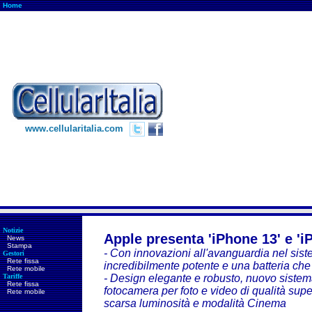
Home
www.cellularitalia.com
Notizie
Apple presenta 'iPhone 13' e 'i
News
Stampa
- Con innovazioni all'avanguardia nel sist
Gestori
Rete fissa
incredibilmente potente e una batteria che 
Rete mobile
Tariffe
- Design elegante e robusto, nuovo siste
Rete fissa
fotocamera per foto e video di qualità supe
Rete mobile
scarsa luminosità e modalità Cinema