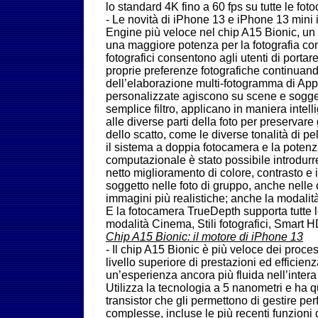
lo standard 4K fino a 60 fps su tutte le fot
-
Le novità di iPhone 13 e iPhone 13 mini
Engine più veloce nel chip A15 Bionic, u
una maggiore potenza per la fotografia com
fotografici consentono agli utenti di porta
proprie preferenze fotografiche continuand
dell’elaborazione multi-fotogramma di App
personalizzate agiscono su scene e soggett
semplice filtro, applicano in maniera intell
alle diverse parti della foto per preservare
dello scatto, come le diverse tonalità di pel
il sistema a doppia fotocamera e la potenza
computazionale è stato possibile introdur
netto miglioramento di colore, contrasto e
soggetto nelle foto di gruppo, anche nelle co
immagini più realistiche; anche la modalità
E la fotocamera TrueDepth supporta tutte le 
modalità Cinema, Stili fotografici, Smart H
Chip A15 Bionic: il motore di iPhone 13
- Il chip A15 Bionic è più veloce dei proces
livello superiore di prestazioni ed efficien
un’esperienza ancora più fluida nell’intera
Utilizza la tecnologia a 5 nanometri e ha q
transistor che gli permettono di gestire perf
complesse, incluse le più recenti funzioni d