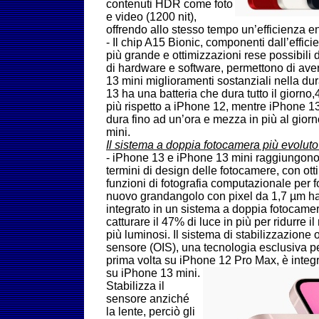
contenuti HDR come foto
e video (1200 nit),
offrendo allo stesso tempo un’efficienza e
-
Il chip A15 Bionic, componenti dall’effici
più grande e ottimizzazioni rese possibili 
di hardware e software, permettono di av
13 mini miglioramenti sostanziali nella dur
13 ha una batteria che dura tutto il giorno
più rispetto a iPhone 12, mentre iPhone 13
dura fino ad un’ora e mezza in più al gior
mini.
Il sistema a doppia fotocamera più evolut
- iPhone 13 e iPhone 13 mini raggiungono
termini di design delle fotocamere, con ot
funzioni di fotografia computazionale per fot
nuovo grandangolo con pixel da 1,7 µm ha
integrato in un sistema a doppia fotocame
catturare il 47% di luce in più per ridurre il
più luminosi. Il sistema di stabilizzazione 
sensore (OIS), una tecnologia esclusiva pe
prima volta su iPhone 12 Pro Max, è inte
su iPhone 13 mini.
Stabilizza il
sensore anziché
la lente, perciò gli