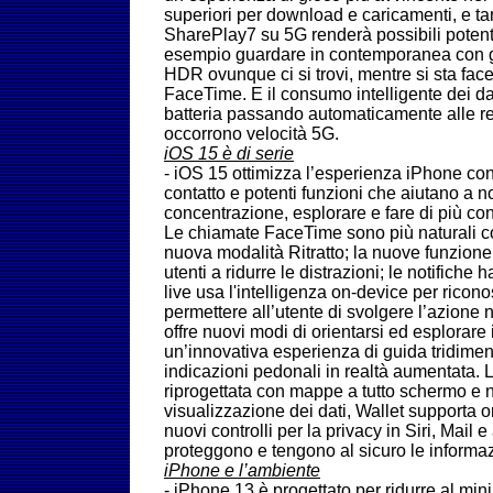
superiori per download e caricamenti, e ta
SharePlay7 su 5G renderà possibili potent
esempio guardare in contemporanea con gli
HDR ovunque ci si trovi, mentre si sta fa
FaceTime. E il consumo intelligente dei da
batteria passando automaticamente alle r
occorrono velocità 5G.
iOS 15 è di serie
- iOS 15 ottimizza l’esperienza iPhone con
contatto e potenti funzioni che aiutano a n
concentrazione, esplorare e fare di più con
Le chiamate FaceTime sono più naturali co
nuova modalità Ritratto; la nuove funzione
utenti a ridurre le distrazioni; le notifich
live usa l'intelligenza on-device per riconos
permettere all’utente di svolgere l’azione
offre nuovi modi di orientarsi ed esplorare
un’innovativa esperienza di guida tridimens
indicazioni pedonali in realtà aumentata. 
riprogettata con mappe a tutto schermo e 
visualizzazione dei dati, Wallet supporta or
nuovi controlli per la privacy in Siri, Mail 
proteggono e tengono al sicuro le informaz
iPhone e l’ambiente
- iPhone 13 è progettato per ridurre al min