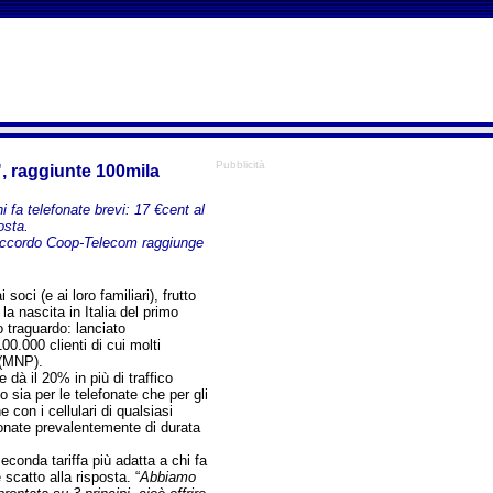
Pubblicità
, raggiunte 100mila
i fa telefonate brevi: 17 €cent al
osta.
l’accordo Coop-Telecom raggiunge
soci (e ai loro familiari), frutto
a nascita in Italia del primo
o traguardo: lanciato
0.000 clienti di cui molti
o (MNP).
 dà il 20% in più di traffico
o sia per le telefonate che per gli
 con i cellulari di qualsiasi
efonate prevalentemente di durata
econda tariffa più adatta a chi fa
scatto alla risposta. “
Abbiamo