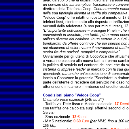
detto da subito che la nostra filosofia si sarebbe imp
un servizio che sia semplice, trasparente e conven
direttore della Telefonia Coop-
Coerentemente variam
nella sua tipologia diventa la tariffa più competitiva
“Veloce Coop” offre infatti un costo al minuto di 17 €c
telefoni fissi, niente scatto alla risposta e tariffazio
secondi della telefonata (e non per minuti interi), 1
“E’ importante sottolineare
– prosegue Pinelli -
che n
convenienti in assoluto, ma tariffe più o meno conve
utilizzo diverse del cellulare. In un settore in cui gl
bombardati da offerte continue che poi spesso no
noi ribadiamo di voler evitare il sovrapporsi di tariffe
scelta fra due opzioni, semplici e competitive”
.
Ovviamente per gli utenti di CoopVoce che attualmen
e vorranno passare alla nuova tariffa il primo cambio 
la politica di servizio nei confronti dei soci che d
sistema di imprese leader di mercato con la sua qu
dipendenti, ma anche un’associazione di consumato
lancio a CoopVoce la garanzia “Soddisfatti o rimborsa
parte dell’utente di recedere dal servizio nel caso n
ottenendone in cambio il rimborso del credito residu
Condizioni piano "Veloce Coop"
Chiamate voce nazionali (24h su 24)
- Tariffa vs. Rete fissa e Mobile nazionale:
17
€cent
con tariffazione calcolata sugli effettivi secondi di
Servizi
- Sms nazionale:
12
€cent
- MMS nazionale:
0,60
€uro
(per MMS fino a 100 k
100 kb).