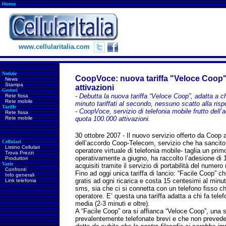
Home
www.cellularitalia.com
Notizie
CoopVoce: nuova tariffa "Veloce Coop"
News
Stampa
attivazioni
Gestori
- Debutta la nuova tariffa “Veloce Coop”, adatta a ch
Rete fissa
Rete mobile
minuto tariffati al secondo, nessuno scatto alla risp
Tariffe
- CoopVoce, servizio di telefonia mobile frutto del
Rete fissa
Rete mobile
quota 100.000 attivazioni.
30 ottobre 2007 - Il nuovo servizio offerto da Coop ai 
Cellulari
dell’accordo Coop-Telecom, servizio che ha sancito l
Listino Cellulari
operatore virtuale di telefonia mobile- taglia un prim
Trova Prezzi
operativamente a giugno, ha raccolto l’adesione di 10
Produttori
Varie
acquisiti tramite il servizio di portabilità del numer
Confronti
Fino ad oggi unica tariffa di lancio: “Facile Coop” che
Info generali
gratis ad ogni ricarica e costa 15 centesimi al minut
Link telefonia
sms, sia che ci si connetta con un telefono fisso che
operatore. E’ questa una tariffa adatta a chi fa tel
media (2-3 minuti e oltre).
A “Facile Coop” ora si affianca “Veloce Coop”, una s
prevalentemente telefonate brevi e che non prevede 