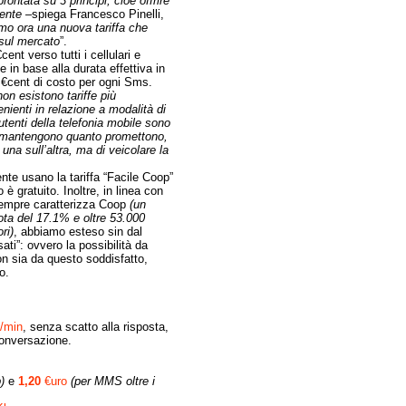
rontata su 3 principi, cioè offrire
iente
–spiega Francesco Pinelli,
o ora una nuova tariffa che
 sul mercato
”.
ent verso tutti i cellulari e
ne in base alla durata effettiva in
2 €cent di costo per ogni Sms.
on esistono tariffe più
nienti in relazione a modalità di
i utenti della telefonia mobile sono
n mantengono quanto promettono,
 una sull’altra, ma di veicolare la
te usano la tariffa “Facile Coop”
è gratuito. Inoltre, in linea con
a sempre caratterizza Coop
(un
ota del 17.1% e oltre 53.000
ri)
, abbiamo esteso sin dal
ti”: ovvero la possibilità da
on sia da questo soddisfatto,
o.
/min
, senza scatto alla risposta,
 conversazione.
b)
e
1,20
€uro
(per MMS oltre i