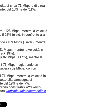
sulta di circa 71 Mbps e di circa
nte, del 18%, e dell’11%.
era i 126 Mbps, mentre la velocità
il 23% in più, in confronto alla
giunge i 109 Mbps (+47%), mentre
i 91 Mbps, mentre la velocità in
 e + 19%).
a gli 82 Mbps (+17%), mentre la
a i 76 Mbps, registrando un
 supera i 32 Mbps, con un
 i 71 Mbps, mentre la velocità in
petto alla campagna di
nte del 19% e del 7%.
ranno consultabili attraverso
 sito
www.misurainternetmobile.it
.
e