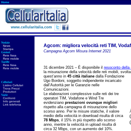
Home
www.cellularitalia.com
Notizie
Agcom: migliora velocità reti TIM, Voda
News
Stampa
Campagna Agcom Misura Internet 2021
Gestori
Rete fissa
Rete mobile
Tariffe
Rete fissa
31 dicembre 2021 – È disponibile il
resoconto dell
Rete mobile
la misurazione della velocità delle reti mobili, svol
quest’anno in
45 città italiane
dalla Fondazione
Ugo Bordoni, soggetto indipendente incaricato
Cellulari
dall’Autorità per le Garanzie nelle
Listino Cellulari
Trova Prezzi
Comunicazioni.
Produttori
Le elaborazioni complessive sulle reti dei tre
Varie
operatori TIM, Vodafone e Wind Tre
Confronti
Info generali
evidenziano
prestazioni ovunque migliori
Link telefonia
rispetto alla campagna di misurazione dello
scorso anno. Per le misure statiche, il valore
medio della velocità in download risulta di circa
78 Mbps
, il 15% in più rispetto allo scorso
anno, mentre la velocità in upload risulta di
circa 32 Mbps, con un aumento del 10%.