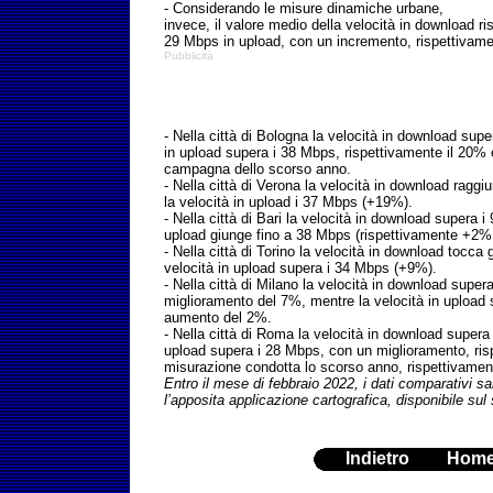
- Considerando le misure dinamiche urbane,
invece, il valore medio della velocità in download ri
29 Mbps in upload, con un incremento, rispettivame
Pubblicità
- Nella città di Bologna la velocità in download sup
in upload supera i 38 Mbps, rispettivamente il 20% e 
campagna dello scorso anno.
- Nella città di Verona la velocità in download rag
la velocità in upload i 37 Mbps (+19%).
- Nella città di Bari la velocità in download supera 
upload giunge fino a 38 Mbps (rispettivamente +2%
- Nella città di Torino la velocità in download tocc
velocità in upload supera i 34 Mbps (+9%).
- Nella città di Milano la velocità in download super
miglioramento del 7%, mentre la velocità in upload
aumento del 2%.
- Nella città di Roma la velocità in download supera
upload supera i 28 Mbps, con un miglioramento, ris
misurazione condotta lo scorso anno, rispettivame
Entro il mese di febbraio 2022, i dati comparativi sa
l’apposita applicazione cartografica, disponibile sul
Indietro
Hom