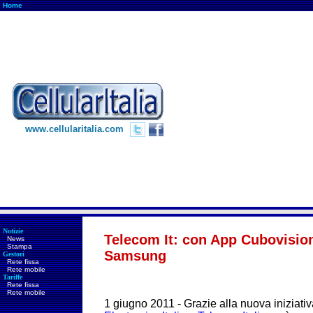
Home
www.cellularitalia.com
Notizie
Telecom It: con App Cubovision
News
Stampa
Samsung
Gestori
Rete fissa
Rete mobile
Tariffe
Rete fissa
Rete mobile
1 giugno 2011 - Grazie alla nuova iniziati