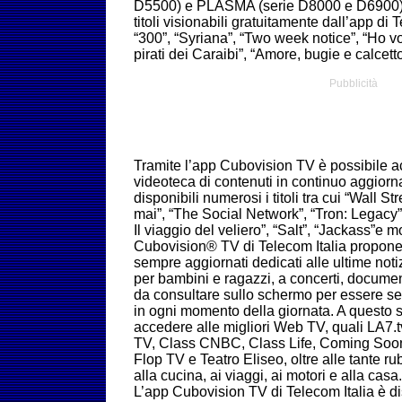
D5500) e PLASMA (serie D8000 e D6900) s
titoli visionabili gratuitamente dall’app di T
“300”, “Syriana”, “Two week notice”, “Ho vo
pirati dei Caraibi”, “Amore, bugie e calcetto
Pubblicità
Tramite l’app Cubovision TV è possibile a
videoteca di contenuti in continuo aggior
disponibili numerosi i titoli tra cui “Wall S
mai”, “The Social Network”, “Tron: Legacy”
Il viaggio del veliero”, “Salt”, “Jackass”e mo
Cubovision® TV di Telecom Italia propone, i
sempre aggiornati dedicati alle ultime noti
per bambini e ragazzi, a concerti, documen
da consultare sullo schermo per essere se
in ogni momento della giornata. A questo si
accedere alle migliori Web TV, quali LA7.t
TV, Class CNBC, Class Life, Coming Soon
Flop TV e Teatro Eliseo, oltre alle tante r
alla cucina, ai viaggi, ai motori e alla casa.
L’app Cubovision TV di Telecom Italia è dis