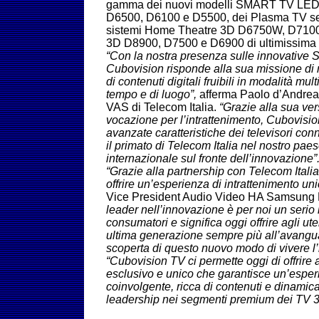
gamma dei nuovi modelli SMART TV LE
D6500, D6100 e D5500, dei Plasma TV se
sistemi Home Theatre 3D D6750W, D7100, 
3D D8900, D7500 e D6900 di ultimissima
“Con la nostra presenza sulle innovative
Cubovision risponde alla sua missione di m
di contenuti digitali fruibili in modalità mul
tempo e di luogo”,
afferma Paolo d’Andrea
VAS di Telecom Italia.
“Grazie alla sua vers
vocazione per l’intrattenimento, Cubovisi
avanzate caratteristiche dei televisori c
il primato di Telecom Italia nel nostro paese
internazionale sul fronte dell’innovazione”
“Grazie alla partnership con Telecom Ital
offrire un’esperienza di intrattenimento un
Vice President Audio Video HA Samsung El
leader nell’innovazione è per noi un serio
consumatori e significa oggi offrire agli ute
ultima generazione sempre più all’avangua
scoperta di questo nuovo modo di vivere l’
“Cubovision TV ci permette oggi di offrire 
esclusivo e unico che garantisce un’espe
coinvolgente, ricca di contenuti e dinamic
leadership nei segmenti premium dei T