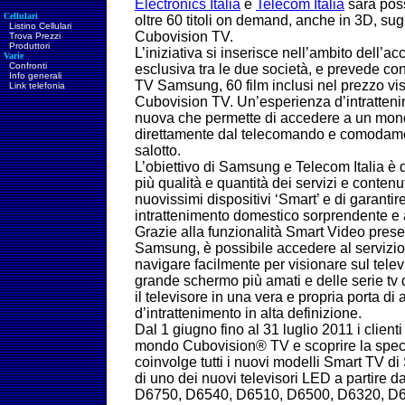
Electronics Italia
e
Telecom Italia
sarà poss
Cellulari
oltre 60 titoli on demand, anche in 3D, sug
Listino Cellulari
Cubovision TV.
Trova Prezzi
Produttori
L’iniziativa si inserisce nell’ambito dell’ac
Varie
Confronti
esclusiva tra le due società, e prevede co
Info generali
TV Samsung, 60 film inclusi nel prezzo vis
Link telefonia
Cubovision TV. Un’esperienza d’intratte
nuova che permette di accedere a un mondo
direttamente dal telecomando e comodamen
salotto.
L’obiettivo di Samsung e Telecom Italia è
più qualità e quantità dei servizi e contenut
nuovissimi dispositivi ‘Smart’ e di garanti
intrattenimento domestico sorprendente e 
Grazie alla funzionalità Smart Video presen
Samsung, è possibile accedere al serviz
navigare facilmente per visionare sul televis
grande schermo più amati e delle serie tv
il televisore in una vera e propria porta di
d’intrattenimento in alta definizione.
Dal 1 giugno fino al 31 luglio 2011 i client
mondo Cubovision® TV e scoprire la spec
coinvolge tutti i nuovi modelli Smart TV d
di uno dei nuovi televisori LED a partire 
D6750, D6540, D6510, D6500, D6320, D6