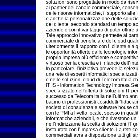
soluzioni sono progettate in modo da rise
ai partner del canale commerciale, consen
delle risorse informatiche, il supporto alle 
e anche la personalizzazione delle soluzi
del cliente, secondo standard un tempo acc
aziende e con il vantaggio di poter offrire 
Tale approccio innovativo permette ai part
commerciale di beneficiare del cloud qual
ulteriormente il rapporto con il cliente e a 
le opportunità offerte dalle tecnologie inf
propria impresa più efficiente e competitiv
virtuoso per la crescita e il rilancio dell’i
In particolare, l'iniziativa prevede la sele
una rete di esperti informatici specializzat
e nelle soluzioni cloud di Telecom Italia ch
IT IS - Information Technology Impresa Sem
specializzato nell'offerta di soluzioni IT p
successo da Telecom Italia nell'ultimo ann
bacino di professionisti cosiddetti “fiduciar
società di consulenza e software house ch
con le PMI a livello locale, spesso in qualit
informatiche aziendali, e che rivestono u
nell’indirizzarne la scelta di soluzioni IT g
instaurato con l’impresa cliente. La rete c
commerciali avrà a disposizione tutti gli str