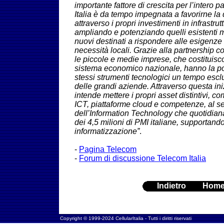
importante fattore di crescita per l’intero
Italia è da tempo impegnata a favorirne la 
attraverso i propri investimenti in infrastrut
ampliando e potenziando quelli esistenti
nuovi destinati a rispondere alle esigenze 
necessità locali. Grazie alla partnership 
le piccole e medie imprese, che costituisc
sistema economico nazionale, hanno la pos
stessi strumenti tecnologici un tempo escl
delle grandi aziende. Attraverso questa ini
intende mettere i propri asset distintivi, co
ICT, piattaforme cloud e competenze, al ser
dell’Information Technology che quotidia
dei 4,5 milioni di PMI italiane, supportand
informatizzazione”
.
-
Pagina Telecom
-
Forum di discussione Telecom Italia
Indietro
Hom
Copyright © 1999-2024 CellularItalia - Tutti i diritti riservati