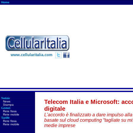
Home
www.cellularitalia.com
Notizie
Telecom Italia e Microsoft: acc
News
Stampa
digitale
Gestori
Rete fissa
L’accordo è finalizzato a dare impulso alla 
Rete mobile
Tariffe
basate sul cloud computing “tagliate su mis
Rete fissa
Rete mobile
medie imprese