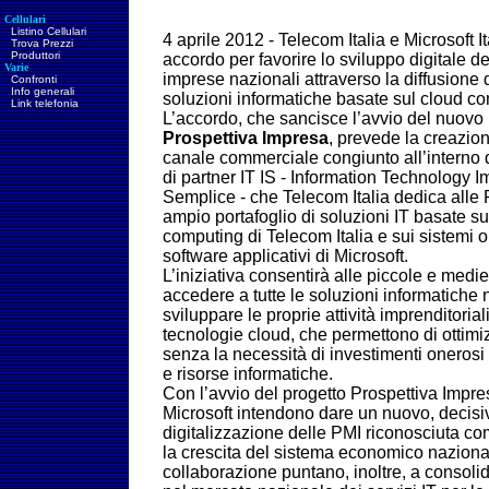
Cellulari
Listino Cellulari
4 aprile 2012 - Telecom Italia e Microsoft I
Trova Prezzi
Produttori
accordo per favorire lo sviluppo digitale d
Varie
imprese nazionali
attraverso la diffusione 
Confronti
Info generali
soluzioni informatiche basate sul cloud c
Link telefonia
L’accordo, che sancisce l’avvio del nuovo
Prospettiva Impresa
, prevede la creazion
canale commerciale congiunto all’interno d
di partner IT IS - Information Technology 
Semplice - che Telecom Italia dedica alle P
ampio portafoglio di soluzioni IT basate sul
computing di Telecom Italia e sui sistemi op
software applicativi di Microsoft.
L’iniziativa consentirà alle piccole e medie
accedere a tutte le soluzioni informatiche
sviluppare le proprie attività imprenditoria
tecnologie cloud, che permettono di ottimiz
senza la necessità di investimenti onerosi p
e risorse informatiche.
Con l’avvio del progetto Prospettiva Impre
Microsoft intendono dare un nuovo, decisi
digitalizzazione delle PMI riconosciuta co
la crescita del sistema economico nazion
collaborazione puntano, inoltre, a consolid