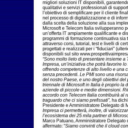
migliori soluzioni IT disponibili, garantendo
qualitativi e servizi professionali di suppo
l’obiettivo di semplificare per il cliente fina
nel processo di digitalizzazione e di infor
dalla scelta della soluzione alla sua impl
Microsoft e Telecom Italia svilupperanno p
un’offerta IT ampiamente qualificante e di
programmi di formazione continuativa sia
attraverso corsi, tutorial, test e livelli di 
progettati e realizzati per i “fiduciari” (ulte
disponibili sul sito www.prospettivaimpresa.
“Sono molto lieto di presentare insieme a 
Impresa, un’iniziativa che potrà favorire lo
offrendo competenze di alto livello e una cap
senza precedenti. Le PMI sono una risorsa
del nostro Paese, e uno degli obiettivi del
triennale di Microsoft in Italia è proprio la
aziende di piccole e medie dimensioni. R
accordo con Telecom Italia contribuirà al 
traguardo che ci siamo prefissati”,
ha dichi
Presidente e Amministratore Delegato di Mi
Impresa ci permetterà, inoltre, di valorizz
l’ecosistema dei 25 mila partner di Microsoft
Marco Patuano, Amministratore Delegato di
affermato: “
Siamo convinti che il cloud co