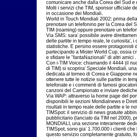
comunicare anche dalla Corea del Sud e 
Molti i servizi che TIM, sponsor ufficiale d
in occasione dei Mondiali.
World in Touch Mondiali 2002: prima della
prenotare un telefonino per la Corea del 
TIM (roaming) oppure prenotare un telefon
Via SMS: sara' possibile avere direttamente 
delle partite in tempo reale, le curiosita', 
statistiche. E persino essere protagonisti
partecipando a Mister World Cup, ossia cr
e sfidare le "fantaNazionali" di altri amici .
Con i-TIM Voice: chiamando il 4444 (il nu
di TIM) si scoprira' Speciale Mondiali, un
dedicata al torneo di Corea e Giappone ne
ottenere tutte le notizie sulle partite in te
telefonate e i commenti di famosi giocatori 
canzoni del Campionato e inviare dediche 
Via WAP: attraverso la home page del por
disponibili le sezioni Mondialnews e Diret
risultati in tempo reale delle partite e le n
TIMSpot: il servizio di news gratuite abb
pubblicitario (lanciato da TIM nel 2000), 
MONDIALI, una sezione interamente dedica
TIMSpot, sono gia' 1.700.000 i clienti che 
questo servizio completamente gratuito, f