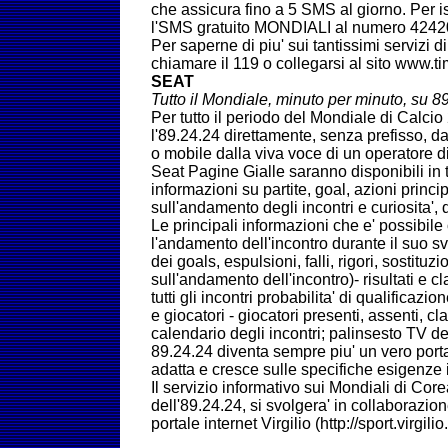
che assicura fino a 5 SMS al giorno. Per is
l'SMS gratuito MONDIALI al numero 4242
Per saperne di piu' sui tantissimi servizi d
chiamare il 119 o collegarsi al sito www.tim
SEAT
Tutto il Mondiale, minuto per minuto, su 8
Per tutto il periodo del Mondiale di Calc
l'89.24.24 direttamente, senza prefisso, d
o mobile dalla viva voce di un operatore d
Seat Pagine Gialle saranno disponibili in 
informazioni su partite, goal, azioni princ
sull'andamento degli incontri e curiosita', di
Le principali informazioni che e' possibile 
l'andamento dell'incontro durante il suo sv
dei goals, espulsioni, falli, rigori, sostitu
sull'andamento dell'incontro)- risultati e c
tutti gli incontri probabilita' di qualificaz
e giocatori - giocatori presenti, assenti, cl
calendario degli incontri; palinsesto TV de
89.24.24 diventa sempre piu' un vero port
adatta e cresce sulle specifiche esigenze i
Il servizio informativo sui Mondiali di Co
dell'89.24.24, si svolgera' in collaborazio
portale internet Virgilio (http://sport.virgilio.