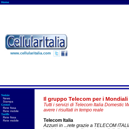
Home
www.cellularitalia.com
Notizie
Il gruppo Telecom
per i Mondiali
News
Stampa
Tutti i servizi di Telecom Italia Domestic 
Gestori
Rete fissa
avere i risultati in tempo reale
Rete mobile
Tariffe
Rete fissa
Telecom Italia
Rete mobile
Azzurri in ...rete grazie a TELECOM I