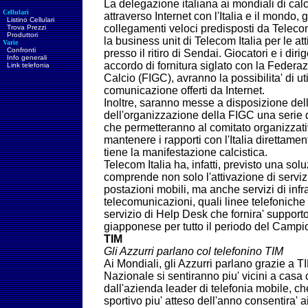
La delegazione italiana ai mondiali di cal
Cellulari
attraverso Internet con l'Italia e il mondo, 
Listino Cellulari
collegamenti veloci predisposti da Teleco
Trova Prezzi
Produttori
la business unit di Telecom Italia per le atti
Varie
Confronti
presso il ritiro di Sendai. Giocatori e i dirig
Info generali
accordo di fornitura siglato con la Federa
Link telefonia
Calcio (FIGC), avranno la possibilita' di util
comunicazione offerti da Internet.
Inoltre, saranno messe a disposizione dell
dell'organizzazione della FIGC una serie d
che permetteranno al comitato organizzativ
mantenere i rapporti con l'Italia direttamen
tiene la manifestazione calcistica.
Telecom Italia ha, infatti, previsto una so
comprende non solo l'attivazione di serviz
postazioni mobili, ma anche servizi di infra
telecomunicazioni, quali linee telefoniche 
servizio di Help Desk che fornira' supporto 
giapponese per tutto il periodo del Camp
TIM
Gli Azzurri parlano col telefonino TIM
Ai Mondiali, gli Azzurri parlano grazie a TIM
Nazionale si sentiranno piu' vicini a casa 
dall'azienda leader di telefonia mobile, c
sportivo piu' atteso dell'anno consentira' ai