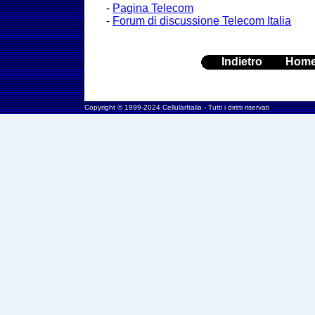
-
Pagina Telecom
-
Forum di discussione Telecom Italia
Indietro
Hom
Copyright © 1999-2024 CellularItalia - Tutti i diritti riservati