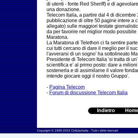
di utenti - fonte Red Sheriff) e di agevolar
una donazione.
Telecom Italia, a partire dal 4 di dicembre
pubblicazione di oltre 50 pagine intere a co
allegato) sulle maggiori testate giornalistic
da per favorire nel miglior modo possibile 
Maratona.
La Maratona di Telethon ci fa sentire part
cui tutti cercano di dare il meglio per il su
l'avverarsi di un sogno' ha sottolineato M
Presidente di Telecom Italia 'si tratta di un'
scientifica e' al primo posto: dare a milioni
sostenerla e di assimilarne il valore fonda
intende giocare oggi il nostro Gruppo'.
-
Pagina Telecom
-
Forum di discussione Telecom Italia
Indietro
Hom
Copyright © 1999-2024 CellularItalia - Tutti i diritti riservati