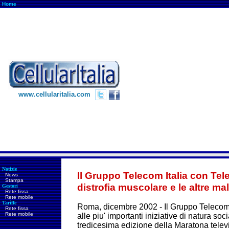
Home
www.cellularitalia.com
Notizie
Il Gruppo Telecom Italia con Tel
News
Stampa
distrofia muscolare e le altre ma
Gestori
Rete fissa
Rete mobile
Tariffe
Roma, dicembre 2002 - Il Gruppo Telecom 
Rete fissa
Rete mobile
alle piu' importanti iniziative di natura soc
tredicesima edizione della Maratona telev