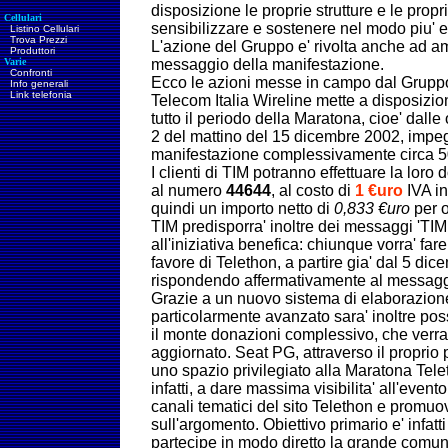
disposizione le proprie strutture e le propri
Cellulari
sensibilizzare e sostenere nel modo piu' ef
Listino Cellulari
Trova Prezzi
L'azione del Gruppo e' rivolta anche ad am
Produttori
Varie
messaggio della manifestazione.
Confronti
Ecco le azioni messe in campo dal Gruppo
Info generali
Link telefonia
Telecom Italia Wireline mette a disposizi
tutto il periodo della Maratona, cioe' dall
2 del mattino del 15 dicembre 2002, impeg
manifestazione complessivamente circa 50
I clienti di TIM potranno effettuare la lo
al numero
44644
, al costo di
1 €uro
IVA in
quindi un importo netto di
0,833 €uro
per o
TIM predisporra' inoltre dei messaggi 'TIM 
all'iniziativa benefica: chiunque vorra' far
favore di Telethon, a partire gia' dal 5 dice
rispondendo affermativamente al messaggi
Grazie a un nuovo sistema di elaborazione 
particolarmente avanzato sara' inoltre pos
il monte donazioni complessivo, che verr
aggiornato. Seat PG, attraverso il proprio p
uno spazio privilegiato alla Maratona Teleth
infatti, a dare massima visibilita' all'even
canali tematici del sito Telethon e prom
sull'argomento. Obiettivo primario e' infatt
partecipe in modo diretto la grande comunita