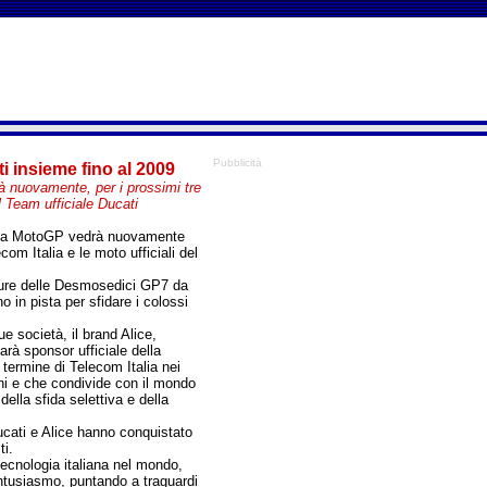
Pubblicità
i insieme fino al 2009
à nuovamente, per i prossimi tre
al Team ufficiale Ducati
ica MotoGP vedrà nuovamente
com Italia e le moto ufficiali del
ture delle Desmosedici GP7 da
 in pista per sfidare i colossi
.
ue società, il brand Alice,
rà sponsor ufficiale della
termine di Telecom Italia nei
ioni e che condivide con il mondo
ella sfida selettiva e della
Ducati e Alice hanno conquistato
ti.
tecnologia italiana nel mondo,
entusiasmo, puntando a traguardi