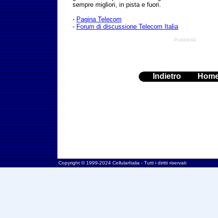
sempre migliori, in pista e fuori.
-
Pagina Telecom
-
Forum di discussione Telecom Italia
Pubblicità
Indietro
Hom
Copyright © 1999-2024 CellularItalia - Tutti i diritti riservati