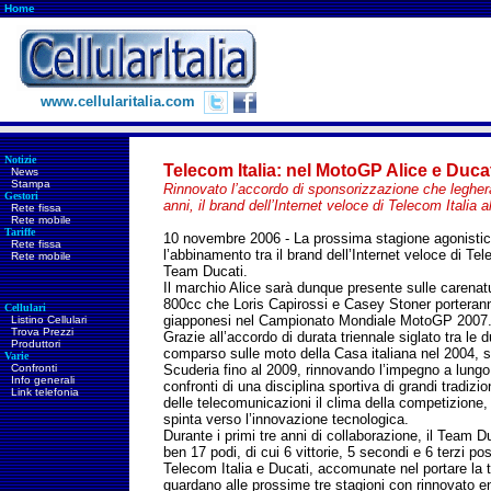
Home
www.cellularitalia.com
Notizie
Telecom Italia: nel MotoGP Alice e Ducat
News
Stampa
Rinnovato l’accordo di sponsorizzazione che legher
Gestori
anni, il brand dell’Internet veloce di Telecom Italia 
Rete fissa
Rete mobile
Tariffe
10 novembre 2006 -
La prossima stagione agonist
Rete fissa
l’abbinamento tra il brand dell’Internet veloce di Tele
Rete mobile
Team Ducati.
Il marchio Alice sarà dunque presente sulle carena
800cc che Loris Capirossi e Casey Stoner porteranno
Cellulari
giapponesi nel Campionato Mondiale MotoGP 2007
Listino Cellulari
Trova Prezzi
Grazie all’accordo di durata triennale siglato tra le d
Produttori
comparso sulle moto della Casa italiana nel 2004, sa
Varie
Confronti
Scuderia fino al 2009, rinnovando l’impegno a lungo 
Info generali
confronti di una disciplina sportiva di grandi tradiz
Link telefonia
delle telecomunicazioni il clima della competizione, d
spinta verso l’innovazione tecnologica.
Durante i primi tre anni di collaborazione, il Team 
ben 17 podi, di cui 6 vittorie, 5 secondi e 6 terzi pos
Telecom Italia e Ducati, accomunate nel portare la 
guardano alle prossime tre stagioni con rinnovato 