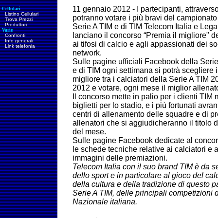
11 gennaio 2012 - I partecipanti, attrave
Cellulari
Listino Cellulari
potranno votare i più bravi del campionato s
Trova Prezzi
Produttori
Serie A TIM e di TIM
Telecom Italia e Lega
Varie
lanciano il concorso “Premia il migliore" d
Confronti
Info generali
ai tifosi di calcio e agli appassionati dei so
Link telefonia
network.
Sulle pagine ufficiali Facebook della Seri
e di TIM ogni settimana si potrà scegliere i
migliore tra i calciatori della Serie A TIM 2
2012 e votare, ogni mese il miglior allenato
Il concorso mette in palio per i clienti TIM 
biglietti per lo stadio, e i più fortunati avran
centri di allenamento delle squadre e di pre
allenatori che si aggiudicheranno il titolo 
del mese.
Sulle pagine Facebook dedicate al concorso
le schede tecniche relative ai calciatori e ag
immagini delle premiazioni.
Telecom Italia con il suo brand TIM è da 
dello sport e in particolare al gioco del cal
della cultura e della tradizione di questo 
Serie A TIM, delle principali competizioni 
Nazionale italiana.