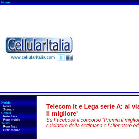
Home
www.cellularitalia.com
Notizie
Telecom It e Lega serie A: al v
News
Stampa
il migliore'
Gestori
Rete fissa
Su Facebook il concorso "Premia il migliore
Rete mobile
Tariffe
calciatore della settimana e l'allenatore ed
Rete fissa
Rete mobile