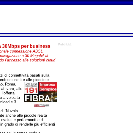
Pubblicità
a' a 30Mbps per business
izionale connessione ADSL,
a navigazione a 30 Megabit al
do l’accesso alle soluzioni cloud
zi di connettività basati sulla
professionisti e
alle piccole e
ano, Roma,
attivare, allo
l’offerta
una velocità
wnload e 3
a di “Nuvola
nte anche alle piccole realtà
 evoluti e performanti e di
 grado di renderle più efficienti