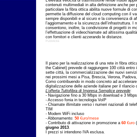
L’elevata velocità di trasmissione rende fruibili appl
contenuti multimediali in alta definizione anche per p
particolare la fibra ottica abilita nuove formule di 
permette la diffusione del cloud computing con il van
sempre disponibili e al sicuro e la convenienza di af
l’aggiornamento e la sicurezza dell’infrastruttura. I n
consentono, inoltre, la condivisione di progetti in 
l’effettuazione di videochiamate ad altissima qualit
con fornitori e clienti azzerando le distanze.
Pubblicità
Il piano per la realizzazione di una rete in fibra otti
the Cabinet) prevede di raggiungere 100 città entro 
sette città, la commercializzazione dei nuovi servizi 
nei prossimi mesi a Pisa, Brescia, Verona, Padova
Como contribuendo in modo concreto ad accelerare i
digitalizzazione delle aziende italiane per il rilanci
L’offerta Tuttofibra di Impresa Semplice prevede
:
- Navigazione fino a 30 Mbps in download e 3 Mbps
- Accesso fonia in tecnologia VoIP
- Chiamate illimitate verso i numeri nazionali di tel
TIM
- Modem WiFi incluso
- Abbonamento:
50
€uro/mese
-
Contributo di attivazione in promozione a
60
€uro
(
giugno 2013
.
I prezzi si intendono IVA esclusa.