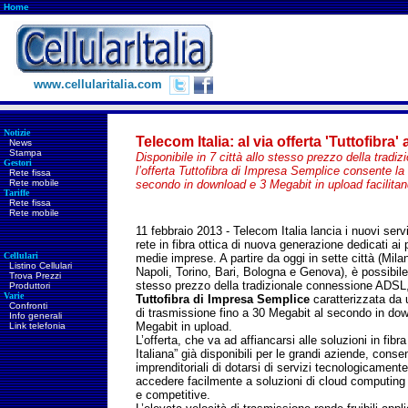
Home
www.cellularitalia.com
Notizie
Telecom Italia: al via offerta 'Tuttofibr
News
Stampa
Disponibile in 7 città allo stesso prezzo della trad
Gestori
l’offerta Tuttofibra di Impresa Semplice consente l
Rete fissa
Rete mobile
secondo in download e 3 Megabit in upload facilitan
Tariffe
Rete fissa
Rete mobile
11 febbraio 2013 - Telecom Italia lancia i nuovi servi
rete in fibra ottica di nuova generazione dedicati ai 
Cellulari
medie imprese. A partire da oggi in sette città (Mil
Listino Cellulari
Napoli, Torino, Bari, Bologna e Genova), è possibile 
Trova Prezzi
stesso prezzo della tradizionale connessione ADSL, 
Produttori
Varie
Tuttofibra di Impresa Semplice
caratterizzata da 
Confronti
di trasmissione fino a 30 Megabit al secondo in do
Info generali
Megabit in upload.
Link telefonia
L’offerta, che va ad affiancarsi alle soluzioni in fibr
Italiana” già disponibili per le grandi aziende, conse
imprenditoriali di dotarsi di servizi tecnologicamente
accedere facilmente a soluzioni di cloud computing in
e competitive.