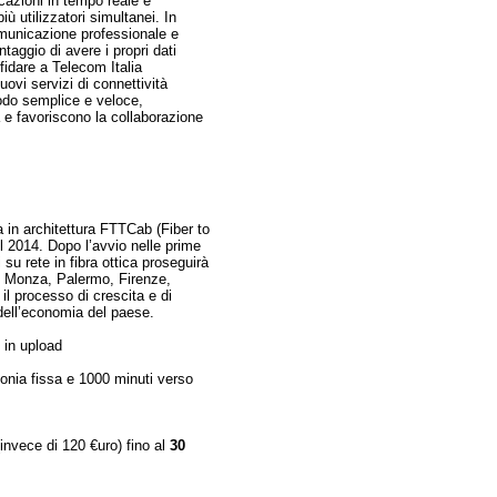
icazioni in tempo reale e
iù utilizzatori simultanei. In
comunicazione professionale e
taggio di avere i propri dati
fidare a Telecom Italia
uovi servizi di connettività
modo semplice e veloce,
à e favoriscono la collaborazione
ca in architettura FTTCab (Fiber to
il 2014. Dopo l’avvio nelle prime
su rete in fibra ottica proseguirà
, Monza, Palermo, Firenze,
l processo di crescita e di
o dell’economia del paese.
 in upload
efonia fissa e 1000 minuti verso
invece di 120 €uro) fino al
30