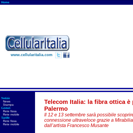
Home
www.cellularitalia.com
Notizie
Telecom Italia: la fibra ottica è
News
Stampa
Palermo
Gestori
Rete fissa
Il 12 e 13 settembre sarà possibile scoprire
Rete mobile
Tariffe
connessione ultraveloce grazie a Mirabilia,
Rete fissa
Rete mobile
dall’artista Francesco Musante