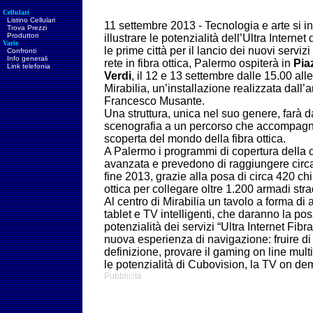
Cellulari
Listino Cellulari
11 settembre 2013 - Tecnologia e arte si 
Trova Prezzi
Produttori
illustrare le potenzialità dell’Ultra Internet
Varie
le prime città per il lancio dei nuovi servizi
Confronti
Info generali
rete in fibra ottica, Palermo ospiterà in
Pia
Link telefonia
Verdi
, il 12 e 13 settembre dalle 15.00 all
Mirabilia, un’installazione realizzata dall’ar
Francesco Musante.
Una struttura, unica nel suo genere, farà d
scenografia a un percorso che accompagne
scoperta del mondo della fibra ottica.
A Palermo i programmi di copertura della ci
avanzata e prevedono di raggiungere circa 
fine 2013, grazie alla posa di circa 420 chi
ottica per collegare oltre 1.200 armadi strada
Al centro di Mirabilia un tavolo a forma di
tablet e TV intelligenti, che daranno la poss
potenzialità dei servizi “Ultra Internet Fibr
nuova esperienza di navigazione: fruire di 
definizione, provare il gaming on line multip
le potenzialità di Cubovision, la TV on de
Pubblicità