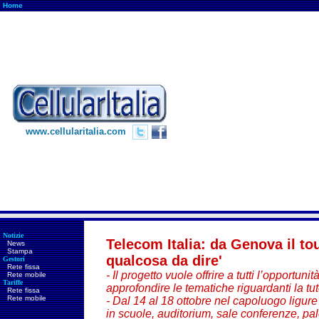
Home
www.cellularitalia.com
Notizie
Telecom Italia: da Genova il to
News
Stampa
qualcosa da dire'
Gestori
Rete fissa
- Il progetto vuole offrire a tutti l’opportun
Rete mobile
Tariffe
approfondire le tematiche riguardanti la tut
Rete fissa
Rete mobile
- Dal 14 al 18 ottobre nel capoluogo ligure
in scuole, auditorium, sale conferenze, pal