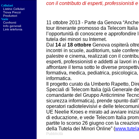
con il contributo di esperti, professionisti e
Cellulari
Listino Cellulari
Trova Prezzi
Produttori
Varie
11 ottobre 2013 - Parte da Genova “Anche i
Confronti
Info generali
tour itinerante promosso da Telecom Italia c
Link telefonia
l’opportunità di conoscere e approfondire 
tutela dei minori su Internet.
Dal
14
al
18 ottobre
Genova ospiterà oltr
incontri in scuole, auditorium, sale confer
palestre e cinema, realizzati con il contribu
esperti, professionisti e addetti ai lavori in
affrontare il tema sotto le diverse prospetti
formativa, medica, pediatrica, psicologica, 
informatica.
Il progetto curato da Umberto Rapetto, Diret
Speciali di Telecom Italia (già Generale d
comandante del Gruppo Anticrimine Tecnol
sicurezza informatica), prende spunto dall’
operatori radiotelevisivi e delle telecomu
UE Neelie Kroes e mirato ad avviare inizia
di educazione, e vede Telecom Italia promu
partite lo scorso 26 giugno con la creazion
della Tutela dei Minori Online” (
www.tutela
Pubblicità