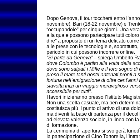
Dopo Genova, il tour toccherà entro l’ann
novembre), Bari (18-22 novembre) e Trent
“occupandole” per cinque giorni. Una vera 
alla quale possono partecipare tutti colo
dire” a proposito di un tema delicato come
alle prese con le tecnologie e, soprattutto, 
pericolo in cui possono incorrere online.
“Si parte da Genova”
– spiega Umberto R
dove Colombo è partito alla volta della s
dove sono salpati i Mille e il loro sogno di
preso il mare tanti nostri antenati pronti a
fortuna nell’emigrazione di oltre cent’anni 
stavolta inizi un viaggio meraviglioso vers
accessibile per tutti”.
I lavori inizieranno presso l’Istituto Magist
Non una scelta casuale, ma ben determina
costituisca più il punto di arrivo di una do
ma diventi la base di partenza per il decol
ad elevata valenza sociale, in linea con la
di formazione.
La cerimonia di apertura si svolgerà lunedì
la partecipazione di Cino Tortorella, l’int