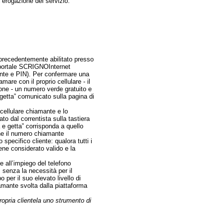
l’erogazione del servizio.
 - precedentemente abilitato presso
l portale SCRIGNOInternet
ente e PIN). Per confermare una
amare con il proprio cellulare - il
one - un numero verde gratuito e
e getta” comunicato sulla pagina di
 cellulare chiamante e lo
to dal correntista sulla tastiera
 e getta” corrisponda a quello
che il numero chiamante
pecifico cliente: qualora tutti i
iene considerato valido e la
ie all’impiego del telefono
 senza la necessità per il
po per il suo elevato livello di
amante svolta dalla piattaforma
ropria clientela uno strumento di