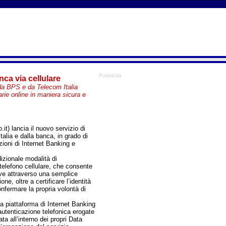
Pubblicità
nca via cellulare
da BPS e da Telecom Italia
arie online in maniera sicura e
t) lancia il nuovo servizio di
talia e dalla banca, in grado di
zioni di Internet Banking e
dizionale modalità di
telefono cellulare, che consente
ive attraverso una semplice
e, oltre a certificare l’identità
onfermare la propria volontà di
lla piattaforma di Internet Banking
autenticazione telefonica erogate
ta all’interno dei propri Data