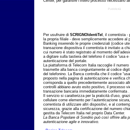
Center, per garantire l’intero processo necessario al
Pubblicità
Per usufruire di
SCRIGNOIdentiTel
, il correntista
la propria filiale - deve semplicemente accedere a
Banking inserendo le proprie credenziali (codice ut
transazione dispositiva il correntista è invitato a chi
cui numero è stato registrato al momento dell’adesi
a digitare sulla tastiera del telefono il codice “usa 
autenticazione del portale.
La piattaforma di Telecom Italia raccoglie il numero
trasmette alla banca congiuntamente al codice digita
del telefonino. La Banca controlla che il codice “usa
proposto nella pagina di autenticazione e verifica 
corrisponda a quello precedentemente associato allo s
controlli abbiano avuto esito positivo, il processo v
transazione bancaria immediatamente confermata .
Il servizio si caratterizza per la praticità d’uso, graz
cellulare come elemento per l’autenticazione sicura,
correntista di utilizzare altri dispositivi, e al contem
sicurezza, grazie alla certificazione del numero chi
gestita da Telecom Italia nel proprio Data Center.
La Banca Popolare di Sondrio può così offrire alla p
autenticazione agile e innovativo.