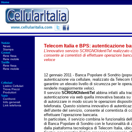
Home
www.cellularitalia.com
Notizie
Telecom Italia e BPS: autenticazione ba
News
Stampa
L’innovativo servizio SCRIGNOIdentiTel realizzato 
Gestori
consente ai correntisti di effettuare operazioni banc
Rete fissa
Rete mobile
veloce
Tariffe
Rete fissa
Rete mobile
12 gennaio 2011 -
Banca Popolare di Sondrio (popso.i
autenticazione via cellulare, realizzato da Telecom I
Cellulari
garantire un elevato livello di sicurezza per le opera
Listino Cellulari
renderle maggiormente veloci.
Trova Prezzi
Il servizio
SCRIGNOIdentiTel
abbina infatti alla tra
Produttori
Varie
autenticazione via web quella innovativa basata su 
Confronti
di autorizzare in modo sicuro le operazioni disposit
Info generali
Link telefonia
telefonata. Questo sistema innovativo di autenticazion
dell’utente del servizio, consente al correntista di c
effettuare l’operazione bancaria.
In particolare, il servizio combina le funzionalità de
di Banca Popolare di Sondrio con le funzionalità di 
dalla piattaforma tecnologica di Telecom Italia, ubica