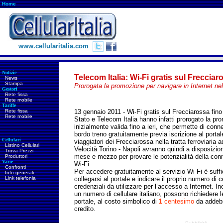
Home
www.cellularitalia.com
Notizie
Telecom Italia: Wi-Fi gratis sul Frecciar
News
Stampa
Prorogata la promozione per navigare in Internet nell
Gestori
Rete fissa
Rete mobile
Tariffe
Rete fissa
13 gennaio 2011 - Wi-Fi gratis sul Frecciarossa fino 
Rete mobile
Stato e Telecom Italia hanno infatti prorogato la pr
inizialmente valida fino a ieri, che permette di conne
bordo treno gratuitamente previa iscrizione al portale
Cellulari
viaggiatori dei Frecciarossa nella tratta ferroviaria a
Listino Cellulari
Velocità Torino - Napoli avranno quindi a disposizion
Trova Prezzi
mese e mezzo per provare le potenzialità della co
Produttori
Varie
Wi-Fi.
Confronti
Per accedere gratuitamente al servizio Wi-Fi è suffi
Info generali
Link telefonia
collegarsi al portale e indicare il proprio numero di 
credenziali da utilizzare per l’accesso a Internet. I
un numero di cellulare italiano, possono richiedere l
portale, al costo simbolico di
1
centesimo
da addebit
credito.