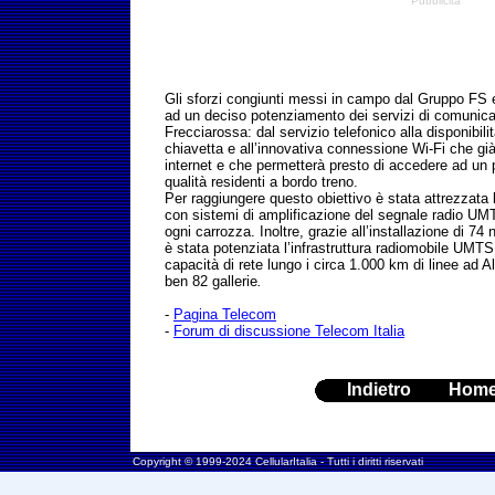
Pubblicità
Gli sforzi congiunti messi in campo dal Gruppo FS 
ad un deciso potenziamento dei servizi di comunica
Frecciarossa: dal servizio telefonico alla disponibili
chiavetta e all’innovativa connessione Wi-Fi che gi
internet e che permetterà presto di accedere ad un p
qualità residenti a bordo treno.
Per raggiungere questo obiettivo è stata attrezzata l
con sistemi di amplificazione del segnale radio UMT
ogni carrozza. Inoltre, grazie all’installazione di 74
è stata potenziata l’infrastruttura radiomobile UMTS
capacità di rete lungo i circa 1.000 km di linee ad 
ben 82 gallerie
.
-
Pagina Telecom
-
Forum di discussione Telecom Italia
Indietro
Hom
Copyright © 1999-2024 CellularItalia - Tutti i diritti riservati