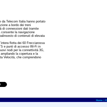
e da Telecom Italia hanno portato
zione a bordo dei treni
tà di connessioni dati tramite
à consente la navigazione
alinsesto di contenuti di elevata
’intera flotta dei 60 Frecciarossa
S e punti di accesso Wi-Fi in
 nuovi nodi per la connettività 3G,
 ampliando la copertura e la
Alta Velocità, che comprendono
e
Home
|
E