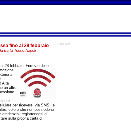
Pubblicità
ossa fino al 28 febbraio
a tratta Torino-Napoli
al 28 febbraio. Ferrovie dello
omozione,
ttersi a
. I
d Alta
e un altro
nnessione
ciente
cellulare per ricevere, via SMS, le
noltre, coloro che non possiedono
e credenziali registrandosi al
are sulla propria carta di