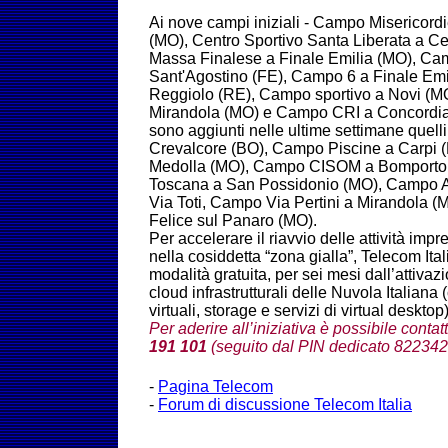
Ai nove campi iniziali - Campo Misericord
(MO), Centro Sportivo Santa Liberata a C
Massa Finalese a Finale Emilia (MO), Ca
Sant'Agostino (FE), Campo 6 a Finale Emil
Reggiolo (RE), Campo sportivo a Novi (MO
Mirandola (MO) e Campo CRI a Concordia 
sono aggiunti nelle ultime settimane quelli
Crevalcore (BO), Campo Piscine a Carpi 
Medolla (MO), Campo CISOM a Bomporto
Toscana a San Possidonio (MO), Campo
Via Toti, Campo Via Pertini a Mirandola 
Felice sul Panaro (MO).
Per accelerare il riavvio delle attività imp
nella cosiddetta “zona gialla”, Telecom Ital
modalità gratuita, per sei mesi dall’attivazi
cloud infrastrutturali delle Nuvola Italian
virtuali, storage e servizi di virtual desktop)
Per aderire all’iniziativa è possibile conta
191 101
(seguito dal PIN dedicato 822342
-
Pagina Telecom
-
Forum di discussione Telecom Italia