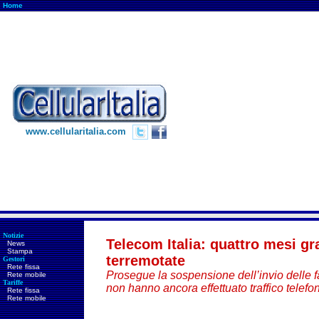
Home
www.cellularitalia.com
Notizie
Telecom Italia: quattro mesi gra
News
Stampa
terremotate
Gestori
Rete fissa
Prosegue la sospensione dell’invio delle fa
Rete mobile
Tariffe
non hanno ancora effettuato traffico telefo
Rete fissa
Rete mobile