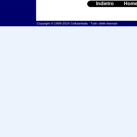
Indietro
Hom
Copyright © 1999-2024 CellularItalia - Tutti i diritti riservati