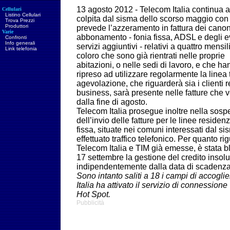
13 agosto 2012 - Telecom Italia continua 
Cellulari
Listino Cellulari
colpita dal sisma dello scorso maggio con
Trova Prezzi
Produttori
prevede l’azzeramento in fattura dei cano
Varie
abbonamento - fonia fissa, ADSL e degli e
Confronti
Info generali
servizi aggiuntivi - relativi a quattro mensil
Link telefonia
coloro che sono già rientrati nelle proprie
abitazioni, o nelle sedi di lavoro, e che h
ripreso ad utilizzare regolarmente la linea
agevolazione, che riguarderà sia i clienti r
business, sarà presente nelle fatture che v
dalla fine di agosto.
Telecom Italia prosegue inoltre nella so
dell’invio delle fatture per le linee residen
fissa, situate nei comuni interessati dal 
effettuato traffico telefonico. Per quanto ri
Telecom Italia e TIM già emesse, è stata bl
17 settembre la gestione del credito insoluto 
indipendentemente dalla data di scadenza 
Sono intanto saliti a 18 i campi di accogl
Italia ha attivato il servizio di connession
Hot Spot.
Pubblicità