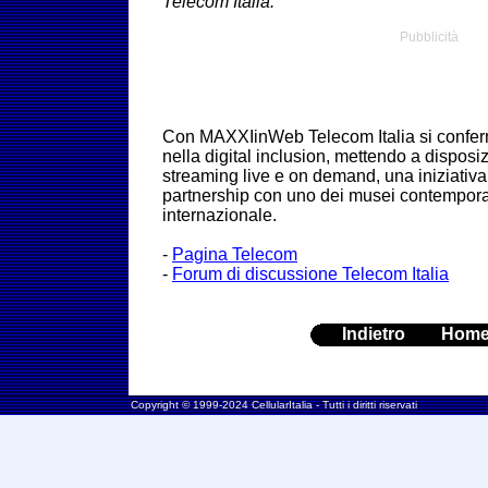
Telecom Italia.
Pubblicità
Con MAXXIinWeb Telecom Italia si conferm
nella digital inclusion, mettendo a disposiz
streaming live e on demand, una iniziativa d
partnership con uno dei musei contemporane
internazionale
.
-
Pagina Telecom
-
Forum di discussione Telecom Italia
Indietro
Hom
Copyright © 1999-2024 CellularItalia - Tutti i diritti riservati