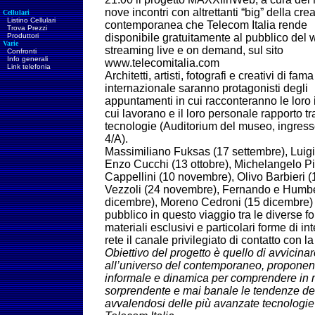
nove incontri con altrettanti “big” della crea
Cellulari
Listino Cellulari
contemporanea che Telecom Italia rende
Trova Prezzi
Produttori
disponibile gratuitamente al pubblico del 
Varie
streaming live e on demand, sul sito
Confronti
Info generali
www.telecomitalia.com
Link telefonia
Architetti, artisti, fotografi e creativi di fama
internazionale saranno protagonisti degli
appuntamenti in cui racconteranno le loro 
cui lavorano e il loro personale rapporto tr
tecnologie (Auditorium del museo, ingress
4/A).
Massimiliano Fuksas (17 settembre), Luigi
Enzo Cucchi (13 ottobre), Michelangelo Pist
Cappellini (10 novembre), Olivo Barbieri
Vezzoli (24 novembre), Fernando e Humb
dicembre), Moreno Cedroni (15 dicembre
pubblico in questo viaggio tra le diverse f
materiali esclusivi e particolari forme di in
rete il canale privilegiato di contatto con 
Obiettivo del progetto è quello di avvicina
all’universo del contemporaneo, proponend
informale e dinamica per comprendere in
sorprendente e mai banale le tendenze dell’
avvalendosi delle più avanzate tecnologi