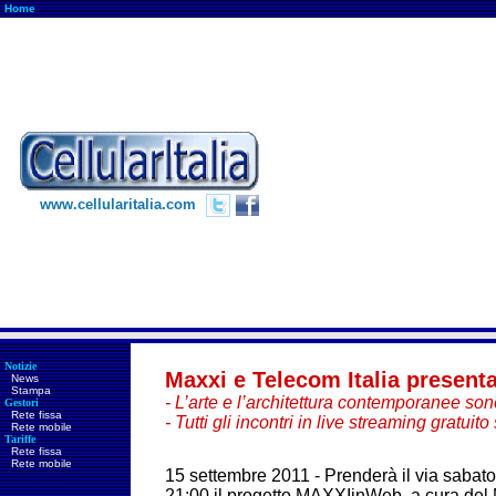
Home
www.cellularitalia.com
Notizie
Maxxi e Telecom Italia presen
News
Stampa
- L’arte e l’architettura contemporanee son
Gestori
Rete fissa
- Tutti gli incontri in live streaming gratu
Rete mobile
Tariffe
Rete fissa
Rete mobile
15 settembre 2011 - Prenderà il via sabato
21:00 il progetto MAXXIinWeb, a cura del