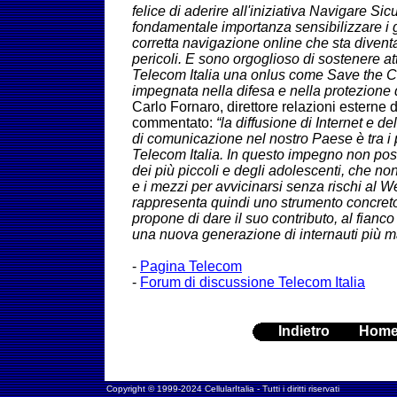
felice di aderire all'iniziativa Navigare Sic
fondamentale importanza sensibilizzare i g
corretta navigazione online che sta diven
pericoli. E sono orgoglioso di sostenere at
Telecom Italia una onlus come Save the C
impegnata nella difesa e nella protezione de
Carlo Fornaro, direttore relazioni esterne d
commentato:
“la diffusione di Internet e d
di comunicazione nel nostro Paese è tra i pr
Telecom Italia. In questo impegno non po
dei più piccoli e degli adolescenti, che n
e i mezzi per avvicinarsi senza rischi al W
rappresenta quindi uno strumento concreto
propone di dare il suo contributo, al fianco 
una nuova generazione di internauti più m
-
Pagina Telecom
-
Forum di discussione Telecom Italia
Indietro
Hom
Copyright © 1999-2024 CellularItalia - Tutti i diritti riservati