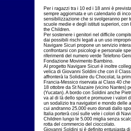
Per i ragazzi tra i 10 ed i 18 anni è previ
sempre aggiornata e un calendario di incon
sensibilizzazione che si svolgeranno per tut
scuole medie e degli istituti superiori, co
the Children.
Per sostenere i genitori nel difficile compito
dai possibili rischi legati a un uso improprio
Navigare Sicuri propone un servizio interat
confrontarsi con psicologi e personale spec
riferimenti del numero verde Telefono Genit
Fondazione Movimento Bambino.
Al progetto Navigare Sicuri è inoltre coll
velica di Giovanni Soldini che con il Class
affronterà la Solidaire du Chocolat, la prim
Francia-Messico riservata ai Class 40 che
18 ottobre da St Nazaire (vicino Nantes) p
(Yucatan). A bordo con Soldini anche Pietr
va al di là dello sport e promuove i valori 
un sodalizio tra navigatori e mondo delle a
cui andranno 25.000 euro donati dallo spo
Italia porterà così sulle vele i colori di Na
Children lungo le 5.000 miglia senza scalo
rotta del commercio del cioccolato.
Giovanni Soldini si è definito entusiasta di