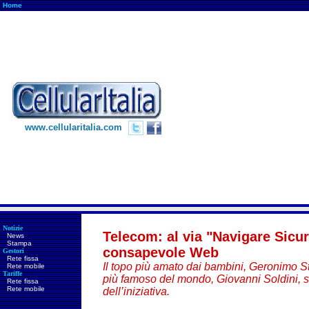
Home
www.cellularitalia.com
Notizie
Telecom: al via "Navigare Sicur
News
Stampa
consapevole Web
Gestori
Rete fissa
Il topo più amato dai bambini, Geronimo Stil
Rete mobile
Tariffe
più famoso del mondo, Giovanni Soldini, s
Rete fissa
Rete mobile
dell’iniziativa
.