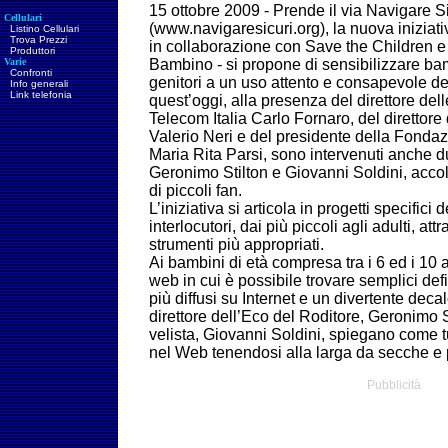
15 ottobre 2009 -
Prende il via Navigare Si
Cellulari
(www.navigaresicuri.org), la nuova iniziati
Listino Cellulari
Trova Prezzi
in collaborazione con Save the Children
Produttori
Varie
Bambino - si propone di sensibilizzare ba
Confronti
genitori a un uso attento e consapevole d
Info generali
Link telefonia
quest’oggi, alla presenza del direttore dell
Telecom Italia Carlo Fornaro, del direttore 
Valerio Neri e del presidente della Fon
Maria Rita Parsi, sono intervenuti anche d
Geronimo Stilton e Giovanni Soldini, accol
di piccoli fan.
L’iniziativa si articola in progetti specifici d
interlocutori, dai più piccoli agli adulti, att
strumenti più appropriati.
Ai bambini di età compresa tra i 6 ed i 10
web in cui è possibile trovare semplici defi
più diffusi su Internet e un divertente decal
direttore dell’Eco del Roditore, Geronimo S
velista, Giovanni Soldini, spiegano come tu
nel Web tenendosi alla larga da secche e p
Pubblicità