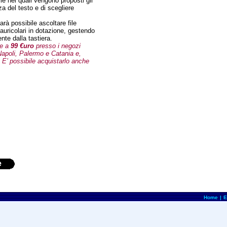
file nei quali vengono proposti gli
a del testo e di scegliere
arà possibile ascoltare file
auricolari in dotazione, gestendo
nte dalla tastiera.
re a
99 €uro
presso i negozi
Napoli, Palermo e Catania e,
. E’ possibile acquistarlo anche
e
Home
|
E