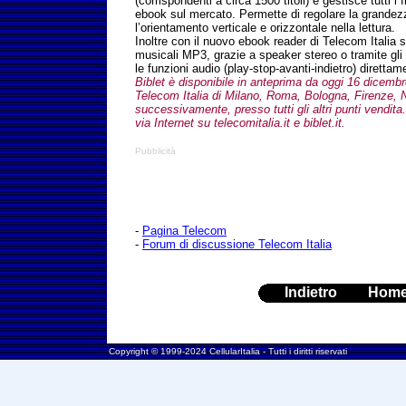
(corrispondenti a circa 1500 titoli) e gestisce tutti i 
ebook sul mercato. Permette di regolare la grandezz
l’orientamento verticale e orizzontale nella lettura.
Inoltre con il nuovo ebook reader di Telecom Italia s
musicali MP3, grazie a speaker stereo o tramite gli 
le funzioni audio (play-stop-avanti-indietro) direttame
Biblet è disponibile in anteprima da oggi 16 dicemb
Telecom Italia di Milano, Roma, Bologna, Firenze, 
successivamente, presso tutti gli altri punti vendita
via Internet su telecomitalia.it e biblet.it.
Pubblicità
-
Pagina Telecom
-
Forum di discussione Telecom Italia
Indietro
Hom
Copyright © 1999-2024 CellularItalia - Tutti i diritti riservati