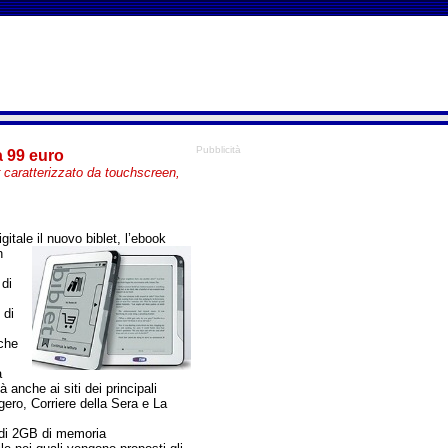
Pubblicità
a 99 euro
r caratterizzato da touchscreen,
gitale il nuovo biblet, l’ebook
n
 di
 di
nche
a
 anche ai siti dei principali
ero, Corriere della Sera e La
o di 2GB di memoria