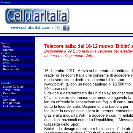
Home
www.cellularitalia.com
Notizie
Telecom Italia: dal 16-12 nuovo 'Biblet' 
News
Stampa
Disponibile a 99 Euro la nuova versione dell’ereade
Gestori
tastiera e collegamento WiFi
Rete fissa
Rete mobile
Tariffe
Rete fissa
Rete mobile
16 dicembre 2011 - Arriva sul mercato dell'editoria di
reader di Telecom Italia che consente
di accedere i
modo semplice e diretto alla libreria biblet store
Cellulari
(www.biblet.it), con un ricco catalogo di 18.500 titoli
Listino Cellulari
240 case editrici.
Trova Prezzi
Il device è caratterizzato da un display touchscreen
Produttori
Varie
6’’ a inchiostro elettronico che rende più agevole la
Confronti
lettura offrendo la sensazione del foglio di carta, a
Info generali
sotto la luce del sole. Dispone di una tastiera per
Link telefonia
facilitare la navigazione libera in Internet, consentit
grazie alla modalità WiFi, e accedere così in mobilità
quotidiani nazionali come La Repubblica, Il Messagg
Gazzetta dello Sport.
Biblet - dal design semplice e funzionale - è dotat