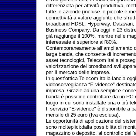
differenziata per attività produttiva, me
tutte le aziende (incluse le piccole e me
connettività a valore aggiunto che sfrut
broadband HDSL: Hyperway, Datawan, I
Business Company. Da oggi in 23 distrett
già raggiunge il 100%, mentre nelle mag
interessate è superiore all’80%.
Contemporaneamente all’ampliamento dell
larga banda, che consente di incrementa
asset tecnologici, Telecom Italia prosegu
valorizzazione del broadband sviluppand
per il mercato delle imprese.
In quest’ottica Telecom Italia lancia oggi
videosorveglianza “E-vidence” destinato
impresa. Grazie ad una semplice connes
banda è possibile controllare da un PC 
luogo in cui sono installate una o più t
Il servizio “E-vidence” è disponibile a 
mensile di 25 euro (Iva esclusa).
Le opportunità di applicazione del sist
sono molteplici:dalla possibilità di monit
magazzino o deposito, al controllo dell’a