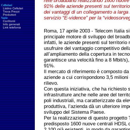
rete broadband realizzando 1600 nuove 
Cellulari
91% delle aziende presenti sul territori
Listino Cellulari
dei vantaggi di un collegamento a larg
Trova Prezzi
Produttori
servizio “E-vidence” per la “videosorveg
Varie
Confronti
Info generali
Link telefonia
Roma, 17 aprile 2003 - Telecom Italia s
principale motore di sviluppo del broadba
infatti, le aziende presenti sul territor
usufruire del vantaggio competitivo dell
all’ampliamento della copertura in tecn
garantisce una velocità fino a 8 Mbit/s
91%.
Il mercato di riferimento è composto da c
aziende a cui corrispondono 3,5 milioni d
rilievo.
Con questa iniziativa, che ha richiesto si
infrastrutture anche nelle aree del terri
poli industriali, ma caratterizzate da el
produttiva, l’azienda dà un ulteriore imp
sviluppo del Sistema Paese.
Per la realizzazione di questo progetto 
predisposto 1600 nuove centrali HDSL c
2.100 già esistenti, in modo da garanti