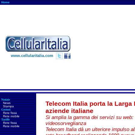
Home
www.cellularitalia.com
Notizie
Telecom Italia porta la Larga 
News
Stampa
aziende italiane
Gestori
Rete fissa
Rete mobile
Si amplia la gamma dei servizi su web: a
Tariffe
videosorveglianza
Rete fissa
Rete mobile
Telecom Italia dà un ulteriore impulso al