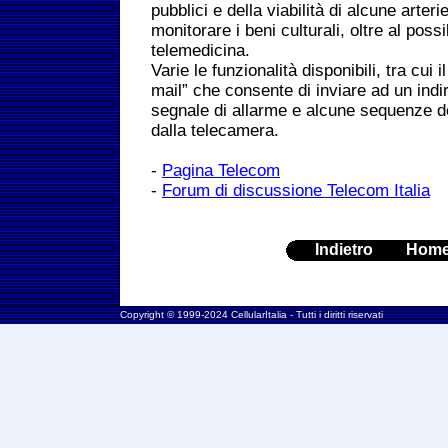
pubblici e della viabilità di alcune arteri
monitorare i beni culturali, oltre al possi
telemedicina.
Varie le funzionalità disponibili, tra cui i
mail” che consente di inviare ad un indi
segnale di allarme e alcune sequenze de
dalla telecamera.
-
Pagina Telecom
-
Forum di discussione Telecom Italia
Indietro
Hom
Copyright © 1999-2024 CellularItalia - Tutti i diritti riservati