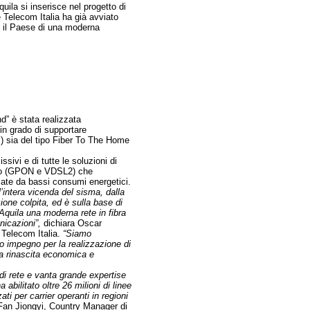
quila si inserisce nel progetto di
Telecom Italia ha già avviato
re il Paese di una moderna
nd” è stata realizzata
io in grado di supportare
B) sia del tipo Fiber To The Home
ssivi e di tutte le soluzioni di
ificio (GPON e VDSL2) che
zzate da bassi consumi energetici.
’intera vicenda del sisma, dalla
ione colpita, ed è sulla base di
Aquila una moderna rete in fibra
nicazioni”,
dichiara Oscar
 Telecom Italia.
“Siamo
o impegno per la realizzazione di
lla rinascita economica e
 di rete e vanta grande expertise
abilitato oltre 26 milioni di linee
ti per carrier operanti in regioni
Fan Jiongyi, Country Manager di