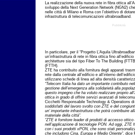
La realizzazione della nuova rete in fibra ottica all’A
sviluppo della Next Generation Network (NGN2) che 
nelle città di Milano e Roma con l’obiettivo di dota
infrastruttura di telecomunicazioni ultrabroadband.
Pubblicità
In particolare, per il “Progetto L’Aquila Ultrabroadba
un’infrastruttura di rete in fibra ottica fino all’edific
architetture sia del tipo Fiber To The Building (FTT
(FTTH).
ZTE ha contribuito alla fornitura degli apparati trasmi
rete dalla centrale all’edificio e all’interno dell’ed
utilizzano schede di linea ad alta densità caratteri
“Telecom Italia ha dato un importante contributo nell
gestione dell’emergenza alla solidarietà alla popolaz
questo impegno che ha voluto realizzare proprio all’
ottica in grado di offrire servizi avanzati di telecomu
Cicchetti Responsabile Technology & Operations di
soddisfatti del lavoro svolto con ZTE e del congiunt
un’ importante infrastruttura che potrà contribuire a
materiale della città”.
“ZTE è fornitore leader di prodotti di accesso ottico
nell’applicazione di tecnologie PON. Ad oggi, ZTE ha 
con i suoi prodotti xPON, che sono stati personalizza
che includono Cina, Europa e Medio Oriente”,
dice 