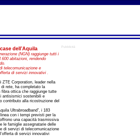
Pubblicità
 case dell’Aquila
nerazione (NGN) raggiunge tutti i
4.600 abitazioni, rendendo
do.
 di telecomunicazione e
ferta di servizi innovativi .
i ZTE Corporation, leader nella
i di rete, ha completato la
 fibra ottica che raggiunge tutte
 antisismici sostenibili e
o contributo alla ricostruzione del
quila Ultrabroadband”, i 183
 linea con i tempi previsti per la
 offrono una capacità trasmissiva
e le famiglie assegnatarie delle
e di servizi di telecomunicazione
offerta di servizi innovativi