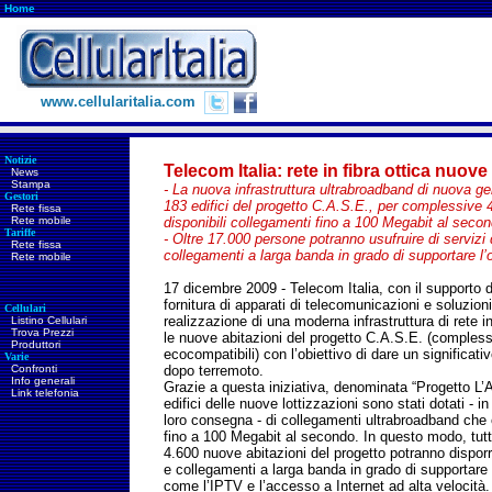
Home
www.cellularitalia.com
Notizie
Telecom Italia: rete in fibra ottica nuove
News
Stampa
- La nuova infrastruttura ultrabroadband di nuova ge
Gestori
183 edifici del progetto C.A.S.E., per complessive 
Rete fissa
Rete mobile
disponibili collegamenti fino a 100 Megabit al secon
Tariffe
- Oltre 17.000 persone potranno usufruire di servizi
Rete fissa
collegamenti a larga banda in grado di supportare l’of
Rete mobile
17 dicembre 2009 - Telecom Italia, con il supporto d
fornitura di apparati di telecomunicazioni e soluzion
Cellulari
realizzazione di una moderna infrastruttura di rete in
Listino Cellulari
Trova Prezzi
le nuove abitazioni del progetto C.A.S.E. (complessi
Produttori
ecocompatibili) con l’obiettivo di dare un significativ
Varie
Confronti
dopo terremoto.
Info generali
Grazie a questa iniziativa, denominata “Progetto L’A
Link telefonia
edifici delle nuove lottizzazioni sono stati dotati - in
loro consegna - di collegamenti ultrabroadband che
fino a 100 Megabit al secondo. In questo modo, tutt
4.600 nuove abitazioni del progetto potranno disporr
e collegamenti a larga banda in grado di supportare l’
come l’IPTV e l’accesso a Internet ad alta velocità.