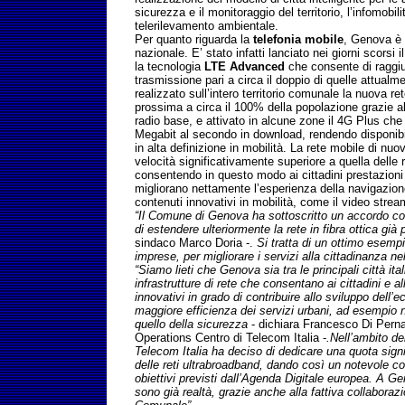
sicurezza e il monitoraggio del territorio, l’infomobilit
telerilevamento ambientale.
Per quanto riguarda la
telefonia mobile
, Genova è t
nazionale. E’ stato infatti lanciato nei giorni scorsi 
la tecnologia
LTE Advanced
che consente di raggiun
trasmissione pari a circa il doppio di quelle attualme
realizzato sull’intero territorio comunale la nuova 
prossima a circa il 100% della popolazione grazie a
radio base, e attivato in alcune zone il 4G Plus che
Megabit al secondo in download, rendendo disponibil
in alta definizione in mobilità. La rete mobile di n
velocità significativamente superiore a quella delle 
consentendo in questo modo ai cittadini prestazioni e
migliorano nettamente l’esperienza della navigazione 
contenuti innovativi in mobilità, come il video strea
“Il Comune di Genova ha sottoscritto un accordo con
di estendere ulteriormente la rete in fibra ottica già 
sindaco Marco Doria -.
Si tratta di un ottimo esemp
imprese, per migliorare i servizi alla cittadinanza 
“Siamo lieti che Genova sia tra le principali città i
infrastrutture di rete che consentano ai cittadini e al
innovativi in grado di contribuire allo sviluppo dell
maggiore efficienza dei servizi urbani, ad esempio n
quello della sicurezza
- dichiara Francesco Di Per
Operations Centro di Telecom Italia -
.Nell’ambito de
Telecom Italia ha deciso di dedicare una quota signi
delle reti ultrabroadband, dando così un notevole c
obiettivi previsti dall’Agenda Digitale europea. A Gen
sono già realtà, grazie anche alla fattiva collabora