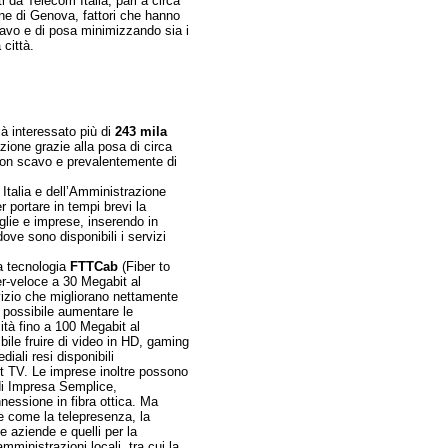
ti da Telecom Italia, pari a circa
une di Genova, fattori che hanno
scavo e di posa minimizzando sia i
 città.
à interessato più di
243 mila
zione grazie alla posa di circa
0 con scavo e prevalentemente di
 Italia e dell’Amministrazione
r portare in tempi brevi la
glie e imprese, inserendo in
ove sono disponibili i servizi
la tecnologia
FTTCab
(Fiber to
er-veloce a 30 Megabit al
vizio che migliorano nettamente
à possibile aumentare le
cità fino a 100 Megabit al
ibile fruire di video in HD, gaming
diali resi disponibili
 TV. Le imprese inoltre possono
di Impresa Semplice,
nnessione in fibra ottica. Ma
ve come la telepresenza, la
e aziende e quelli per la
amministrazioni locali, tra cui la