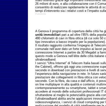
stato ottenuto grazie agli importanti investimenti fat
26 milioni di euro, e alla collaborazione con il Com
consentito di realizzare rapidamente le attività di 
tempi d’intervento sia i relativi costi e l’impatto sulla
Pubblicità
A Genova il programma di copertura della città ha gi
unità immobiliari
pari a ad oltre l’85% della popola
480 chilometri di cavi in fibra ottica (di cui solo 5
tipo innovativo a basso impatto per la popolazione).
Il risultato raggiunto conferma l’impegno di Telecom
comunale nell’aver dato un forte impulso ai lavori pe
connessione Internet a partire da 30 Megabit a fami
questo modo a Genova nell’élite delle città italiane d
ultrabroadband.
I servizi “Ultra Internet” di Telecom Italia basati sul
the Cabinet), offrono già oggi una connessione sup
secondo in download con prestazioni e livelli di ser
l’esperienza della navigazione in rete. In futuro sar
prestazioni dei collegamenti in fibra ottica con velo
secondo. Con la fibra, da casa e dall’ufficio, è poss
on line multiplayer in alta qualità e contenuti multime
contemporaneamente su smartphone, tablet e smart
accedere al mondo delle soluzioni professionali IT 
sfruttandone al meglio le potenzialità grazie alla co
l’ultrabroadband abilita anche applicazioni innovati
videosorveglianza, i servizi di cloud computing per l
realizzazione del modello di città intelligente per le 