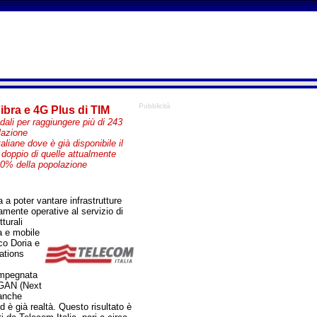
Pubblicità
ibra e 4G Plus di TIM
adali per raggiungere più di 243
olazione
taliane dove è già disponibile il
 doppio di quelle attualmente
00% della popolazione
a a poter vantare infrastrutture
mente operative al servizio di
tturali
sa e mobile
rco Doria e
ations
 impegnata
 NGAN (Next
 anche
 è già realtà. Questo risultato è