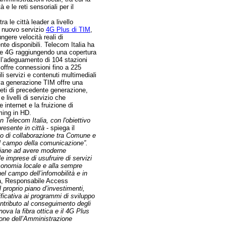
à e le reti sensoriali per il
ra le città leader a livello
il nuovo servizio
4G Plus di TIM
,
gere velocità reali di
nte disponibili. Telecom Italia ha
rete 4G raggiungendo una copertura
ll’adeguamento di 104 stazioni
 offre connessioni fino a 225
i servizi e contenuti multimediali
uova generazione TIM offre una
reti di precedente generazione,
 livelli di servizio che
internet e la fruizione di
ming in HD.
 Telecom Italia, con l'obiettivo
presente in città
- spiega il
io di collaborazione tra Comune e
nel campo della comunicazione”.
taliane ad avere moderne
le imprese di usufruire di servizi
’economia locale e alla sempre
el campo dell’infomobilità e in
na, Responsabile Access
l proprio piano d’investimenti,
ficativa ai programmi di sviluppo
ontributo al conseguimento degli
ova la fibra ottica e il 4G Plus
zione dell’Amministrazione