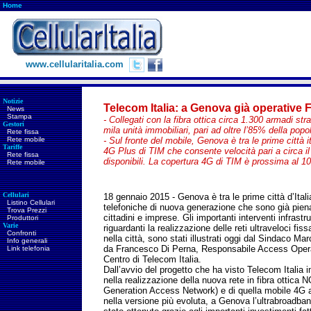
Home
www.cellularitalia.com
Notizie
Telecom Italia: a Genova già operative F
News
Stampa
- Collegati con la fibra ottica circa 1.300 armadi str
Gestori
mila unità immobiliari, pari ad oltre l’85% della pop
Rete fissa
Rete mobile
- Sul fronte del mobile, Genova è tra le prime città i
Tariffe
4G Plus di TIM che consente velocità pari a circa il
Rete fissa
disponibili. La copertura 4G di TIM è prossima al 1
Rete mobile
Cellulari
18 gennaio 2015 - Genova è tra le prime città d’Itali
Listino Cellulari
telefoniche di nuova generazione che sono già piena
Trova Prezzi
cittadini e imprese.
Gli importanti interventi infrastru
Produttori
Varie
riguardanti la realizzazione delle reti ultraveloci fis
Confronti
nella città, sono stati illustrati oggi dal Sindaco Ma
Info generali
da Francesco Di Perna, Responsabile Access Oper
Link telefonia
Centro di Telecom Italia.
Dall’avvio del progetto che ha visto Telecom Italia
nella realizzazione della nuova rete in fibra ottica
Generation Access Network) e di quella mobile 4G
nella versione più evoluta, a Genova l’ultrabroadband