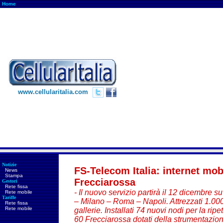
Home
www.cellularitalia.com
Notizie
FS-Telecom Italia: internet mob
News
Stampa
Frecciarossa
Gestori
Rete fissa
- Il nuovo servizio partirà il 12 dicembre su
Rete mobile
Tariffe
– Milano – Roma – Napoli. Attrezzati 1.000
Rete fissa
Rete mobile
gallerie. Installati 74 nuovi nodi per la r
60 Frecciarossa dotati della strumentazio