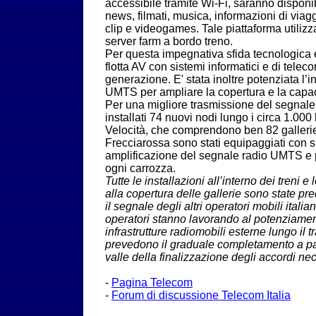
accessibile tramite Wi-Fi, saranno disponib
news, filmati, musica, informazioni di viag
clip e videogames. Tale piattaforma utiliz
server farm a bordo treno.
Per questa impegnativa sfida tecnologica è 
flotta AV con sistemi informatici e di tel
generazione. E' stata inoltre potenziata l’i
UMTS per ampliare la copertura e la capaci
Per una migliore trasmissione del segnale
installati 74 nuovi nodi lungo i circa 1.000
Velocità, che comprendono ben 82 gallerie. 
Frecciarossa sono stati equipaggiati con si
amplificazione del segnale radio UMTS e p
ogni carrozza.
Tutte le installazioni all’interno dei treni e
alla copertura delle gallerie sono state pr
il segnale degli altri operatori mobili italia
operatori stanno lavorando al potenziamen
infrastrutture radiomobili esterne lungo il t
prevedono il graduale completamento a pa
valle della finalizzazione degli accordi ne
-
Pagina Telecom
-
Forum di discussione Telecom Italia