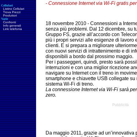
- Connessione Internet via Wi-Fi gratis per
Cellulari
Listino Cellulari
Trova Prezzi
Produttori
Varie
Confronti
18 novembre 2010 - Connessioni a Internet
Info generali
senza più problemi. Dal 12 dicembre, su tutt
Link telefonia
Gruppo FS, grazie all’accordo con Telecom
più i propri servizi alle esigenze di lavoro 
clienti. E si prepara a migliorare ulteriorme
con nuovi servizi di intrattenimento e di 
disponibili a bordo dal prossimo maggio.
Per i passeggeri, quindi, presto sarà possi
interruzioni e con una miglior ricezione an
navigare su Internet con il treno in movime
smartphone e chiavette USB collegate su re
sistema Wi-Fi di treno.
La connessione Internet via Wi-Fi sarà per
zero.
Pubblicità
Da maggio 2011, grazie ad un’innovativa 