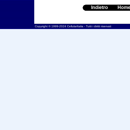
Indietro
Hom
Copyright © 1999-2024 CellularItalia - Tutti i diritti riservati