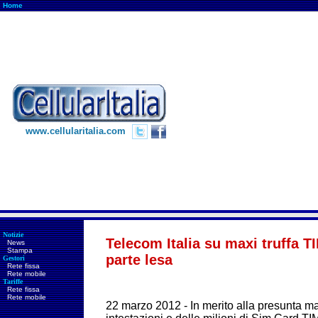
Home
www.cellularitalia.com
Notizie
Telecom Italia su maxi truffa T
News
Stampa
parte lesa
Gestori
Rete fissa
Rete mobile
Tariffe
Rete fissa
Rete mobile
22 marzo 2012 - In merito alla presunta max