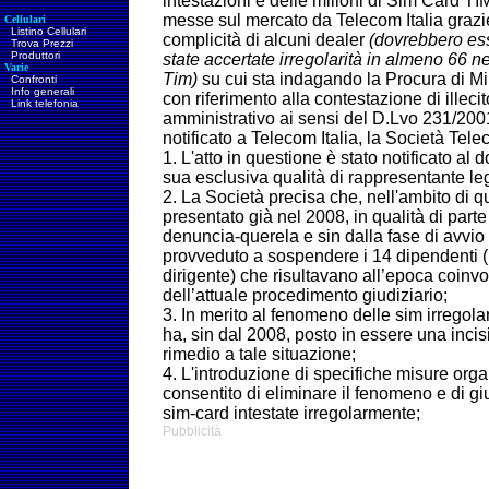
intestazioni e delle milioni di Sim Card TIM 
messe sul mercato da
Telecom Italia grazi
Cellulari
Listino Cellulari
complicità di alcuni dealer
(dovrebbero es
Trova Prezzi
Produttori
state accertate irregolarità in almeno 66 n
Varie
Tim)
su cui sta indagando la Procura di Mi
Confronti
Info generali
con riferimento alla contestazione di illecit
Link telefonia
amministrativo ai sensi del D.Lvo 231/200
notificato a Telecom Italia, la Società Te
1. L'atto in questione è stato notificato al
sua esclusiva qualità di rappresentante le
2. La Società precisa che, nell'ambito di
presentato già nel 2008, in qualità di parte 
denuncia-querela e sin dalla fase di avvio
provveduto a sospendere i 14 dipendenti 
dirigente) che risultavano all’epoca coinvo
dell’attuale procedimento giudiziario;
3. In merito al fenomeno delle sim irregola
ha, sin dal 2008, posto in essere una incisi
rimedio a tale situazione;
4. L'introduzione di specifiche misure org
consentito di eliminare il fenomeno e di gi
sim-card intestate irregolarmente;
Pubblicità