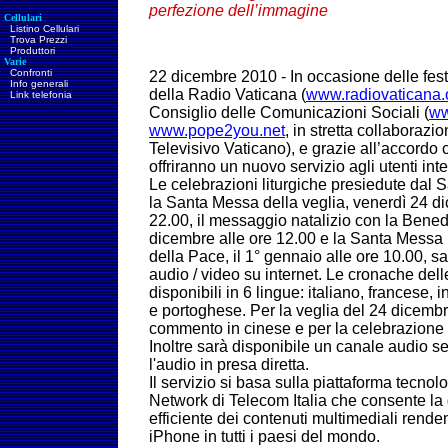
perfezione dell’immagine
Cellulari
Listino Cellulari
Trova Prezzi
Produttori
Varie
Confronti
22 dicembre 2010 -
In occasione delle festiv
Info generali
della Radio Vaticana (
www.radiovaticana.
Link telefonia
Consiglio delle Comunicazioni Sociali (
ww
www.pope2you.net
, in stretta collaboraz
Televisivo Vaticano), e grazie all’accordo 
offriranno un nuovo servizio agli utenti inte
Le celebrazioni liturgiche presiedute dal
la Santa Messa della veglia, venerdì 24 di
22.00, il messaggio natalizio con la Benedi
dicembre alle ore 12.00 e la Santa Messa 
della Pace, il 1° gennaio alle ore 10.00, s
audio / video su internet. Le cronache dell
disponibili in 6 lingue: italiano, francese,
e portoghese. Per la veglia del 24 dicembr
commento in cinese e per la celebrazione 
Inoltre sarà disponibile un canale audio 
l'audio in presa diretta.
Il servizio si basa sulla piattaforma tecno
Network di Telecom Italia che consente la 
efficiente dei contenuti multimediali renden
iPhone in tutti i paesi del mondo.