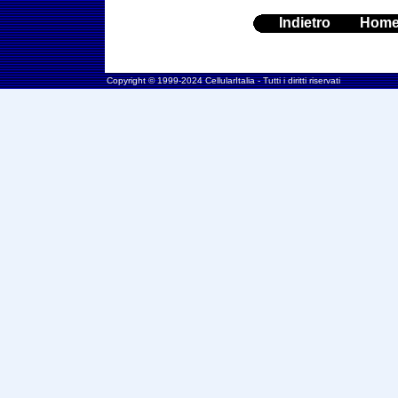
Indietro
Hom
Copyright © 1999-2024 CellularItalia - Tutti i diritti riservati