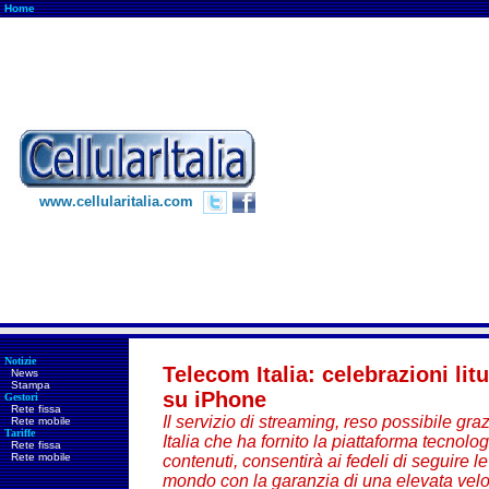
Home
www.cellularitalia.com
Notizie
Telecom Italia: celebrazioni li
News
Stampa
su iPhone
Gestori
Rete fissa
Il servizio di streaming, reso possibile gr
Rete mobile
Tariffe
Italia che ha fornito la piattaforma tecnolog
Rete fissa
Rete mobile
contenuti, consentirà ai fedeli di seguire l
mondo con la garanzia di una elevata velo