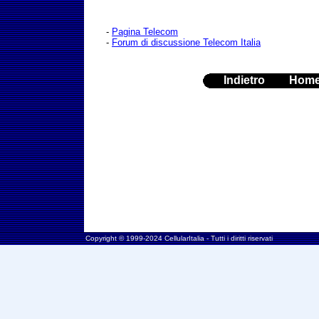
-
Pagina Telecom
-
Forum di discussione Telecom Italia
Indietro
Hom
Copyright © 1999-2024 CellularItalia - Tutti i diritti riservati