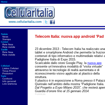
Home
www.cellularitalia.com
Notizie
Telecom Italia: nuova app android 'Pad 
News
Stampa
Gestori
Rete fissa
Rete mobile
23 dicembre 2013 - Telecom Italia ha realizzato un
Tariffe
tablet e smartphone Android che
permette la fruizio
Rete fissa
Rete mobile
contenuti di tipo informativo e multimediale relativi a
Padiglione Italia di Expo 2015.
Scaricabile dallo store Google Play, la
nuova app
Cellulari
consente un’innovativa modalità di “visita virtuale”
Listino Cellulari
attraverso le tecnologie di realtà aumentata e di
Trova Prezzi
riconoscimento visivo applicate al plastico della
Produttori
Varie
struttura.
Confronti
Il plastico è in esposizione a Roma presso il Palaz
Info generali
Quirinale nell’ambito della mostra “Padiglione Italia.
Link telefonia
Dal Progetto a Expo Milano 2015”, che resterà apert
Guardia d’onore fino al 15 gennaio 2014.
Pubblicità