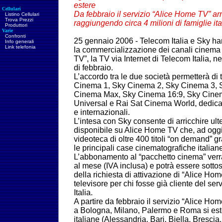
estere
Cellulari
Da febbraio il servizio “Alice Home TV” arri
Listino Cellulari
Trova Prezzi
raggiungendo circa 4 milioni di famiglie ita
Produttori
Varie
Confronti
25 gennaio 2006 -
Telecom Italia e Sky ha
Info generali
Link telefonia
la commercializzazione dei canali cinema
TV”, la TV via Internet di Telecom Italia, 
di febbraio.
L’accordo tra le due società permetterà di 
Cinema 1, Sky Cinema 2, Sky Cinema 3, 
Cinema Max, Sky Cinema 16:9, Sky Cinem
Universal e Rai Sat Cinema World, dedicati 
e internazionali.
L’intesa con Sky consente di arricchire ulter
disponibile su Alice Home TV che, ad oggi
videoteca di oltre 400 titoli “on demand” gr
le principali case cinematografiche italian
L’abbonamento al “pacchetto cinema” verrà 
al mese (IVA inclusa) e potrà essere sottos
della richiesta di attivazione di “Alice Hom
televisore per chi fosse già cliente del se
Italia.
A partire da febbraio il servizio “Alice Ho
a Bologna, Milano, Palermo e Roma si este
italiane (Alessandria, Bari, Biella, Brescia