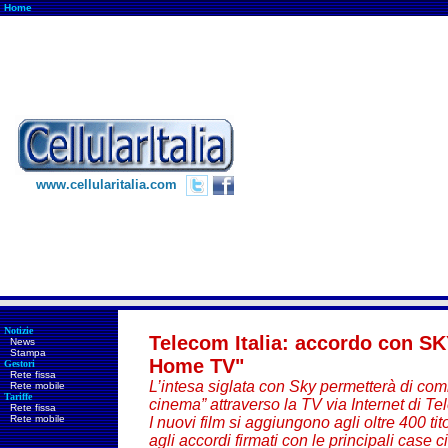
Home
www.cellularitalia.com
Notizie
Telecom Italia: accordo con SKY
News
Stampa
Home TV"
Gestori
Rete fissa
L’intesa siglata con Sky permetterà di com
Rete mobile
Tariffe
cinema” attraverso la TV via Internet di Te
Rete fissa
Rete mobile
I nuovi film si aggiungono agli oltre 400 tito
agli accordi firmati con le principali case 