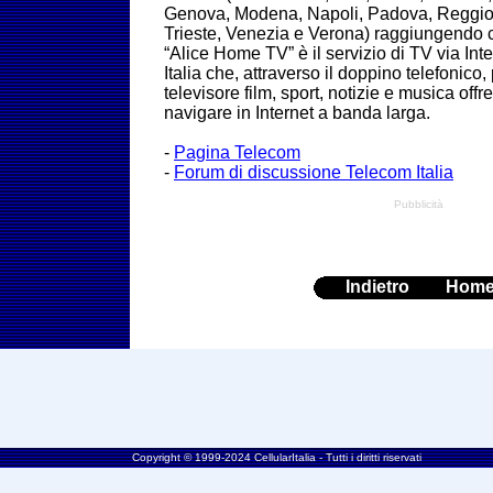
Genova, Modena, Napoli, Padova, Reggio E
Trieste, Venezia e Verona) raggiungendo ci
“Alice Home TV” è il servizio di TV via Int
Italia che, attraverso il doppino telefonico
televisore film, sport, notizie e musica offr
navigare in Internet a banda larga.
-
Pagina Telecom
-
Forum di discussione Telecom Italia
Pubblicità
Indietro
Hom
Copyright © 1999-2024 CellularItalia - Tutti i diritti riservati