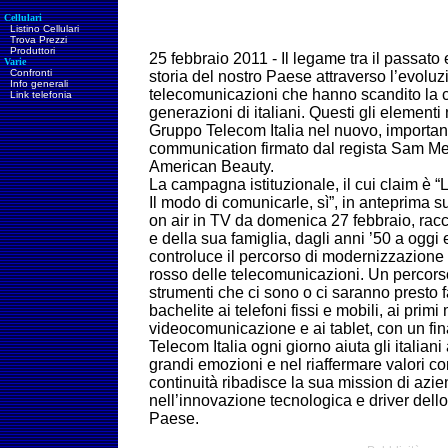
Cellulari
Listino Cellulari
Trova Prezzi
Produttori
25 febbraio 2011 - Il legame tra il passato e
Varie
Confronti
storia del nostro Paese attraverso l’evoluz
Info generali
telecomunicazioni che hanno scandito la cr
Link telefonia
generazioni di italiani. Questi gli elementi n
Gruppo Telecom Italia nel nuovo, important
communication firmato dal regista Sam M
American Beauty.
La campagna istituzionale, il cui claim è
Il modo di comunicarle, sì”, in anteprima 
on air in TV da domenica 27 febbraio, racc
e della sua famiglia, dagli anni ’50 a oggi 
controluce il percorso di modernizzazione de
rosso delle telecomunicazioni. Un percor
strumenti che ci sono o ci saranno presto fa
bachelite ai telefoni fissi e mobili, ai prim
videocomunicazione e ai tablet, con un fina
Telecom Italia ogni giorno aiuta gli italian
grandi emozioni e nel riaffermare valori co
continuità ribadisce la sua mission di azi
nell’innovazione tecnologica e driver dello
Paese.