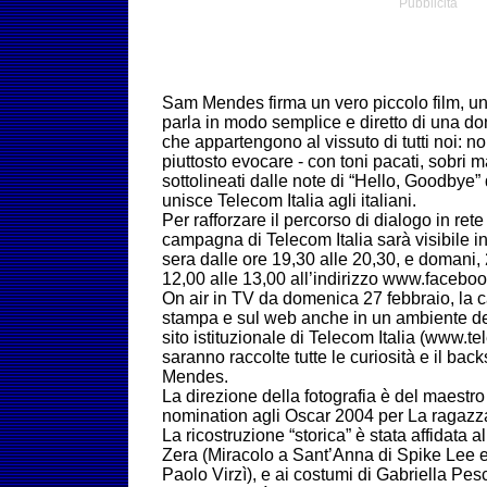
Pubblicità
Sam Mendes firma un vero piccolo film, un
parla in modo semplice e diretto di una d
che appartengono al vissuto di tutti noi: 
piuttosto evocare - con toni pacati, sobri m
sottolineati dalle note di “Hello, Goodbye”
unisce Telecom Italia agli italiani.
Per rafforzare il percorso di dialogo in rete
campagna di Telecom Italia sarà visibile i
sera dalle ore 19,30 alle 20,30, e domani, 
12,00 alle 13,00 all’indirizzo www.facebo
On air in TV da domenica 27 febbraio, la
stampa e sul web anche in un ambiente ded
sito istituzionale di Telecom Italia (www.t
saranno raccolte tutte le curiosità e il ba
Mendes.
La direzione della fotografia è del maestr
nomination agli Oscar 2004 per La ragazza
La ricostruzione “storica” è stata affidata 
Zera (Miracolo a Sant’Anna di Spike Lee e
Paolo Virzì), e ai costumi di Gabriella Pe