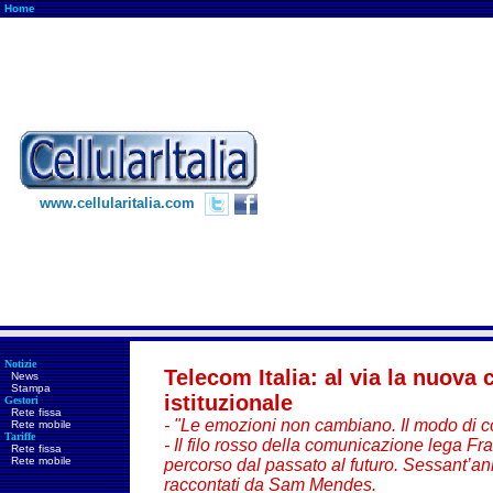
Home
www.cellularitalia.com
Notizie
Telecom Italia: al via la nuov
News
Stampa
istituzionale
Gestori
Rete fissa
- "Le emozioni non cambiano. Il modo di c
Rete mobile
Tariffe
- Il filo rosso della comunicazione lega Fra
Rete fissa
Rete mobile
percorso dal passato al futuro. Sessant’anni
raccontati da Sam Mendes.