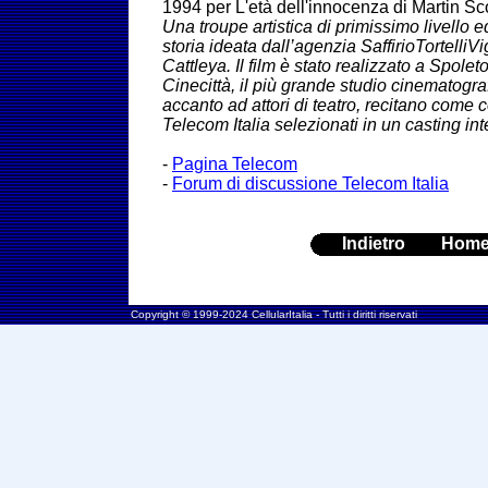
1994 per L'età dell'innocenza di Martin Sc
Una troupe artistica di primissimo livello 
storia ideata dall’agenzia SaffirioTortelliVi
Cattleya. Il film è stato realizzato a Spole
Cinecittà, il più grande studio cinematogra
accanto ad attori di teatro, recitano come
Telecom Italia selezionati in un casting int
-
Pagina Telecom
-
Forum di discussione Telecom Italia
Indietro
Hom
Copyright © 1999-2024 CellularItalia - Tutti i diritti riservati