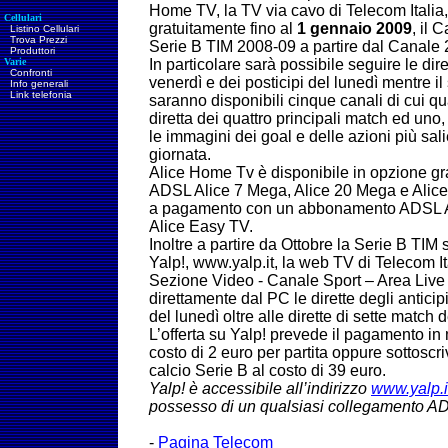
Home TV, la TV via cavo di Telecom Italia,
Cellulari
gratuitamente fino al
1 gennaio 2009
, il 
Listino Cellulari
Trova Prezzi
Serie B TIM 2008-09 a partire dal Canale 
Produttori
Varie
In particolare sarà possibile seguire le dire
Confronti
venerdì e dei posticipi del lunedì mentre i
Info generali
Link telefonia
saranno disponibili cinque canali di cui qu
diretta dei quattro principali match ed uno,
le immagini dei goal e delle azioni più salien
giornata.
Alice Home Tv è disponibile in opzione g
ADSL Alice 7 Mega, Alice 20 Mega e Alice 
a pagamento con un abbonamento ADSL A
Alice Easy TV.
Inoltre a partire da Ottobre la Serie B TIM
Yalp!, www.yalp.it, la web TV di Telecom It
Sezione Video - Canale Sport – Area Live 
direttamente dal PC le dirette degli anticipi
del lunedì oltre alle dirette di sette match
L’offerta su Yalp! prevede il pagamento in
costo di 2 euro per partita oppure sottos
calcio Serie B al costo di 39 euro.
Yalp! è accessibile all’indirizzo
www.yalp.i
possesso di un qualsiasi collegamento A
-
Pagina Telecom