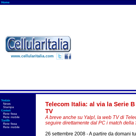
Home
www.cellularitalia.com
Notizie
Telecom Italia: al via la Serie
News
Stampa
TV
Gestori
Rete fissa
A breve anche su Yalp!, la web TV di Telec
Rete mobile
Tariffe
seguire direttamente dal PC i match della
Rete fissa
Rete mobile
26 settembre 2008 - A partire da domani tut