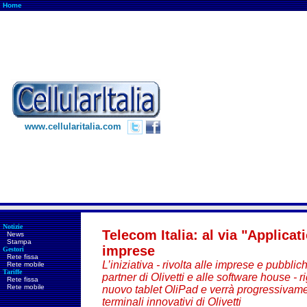
Home
www.cellularitalia.com
Notizie
Telecom Italia: al via "Applica
News
Stampa
imprese
Gestori
Rete fissa
L’iniziativa - rivolta alle imprese e pubbli
Rete mobile
Tariffe
partner di Olivetti e alle software house - r
Rete fissa
Rete mobile
nuovo tablet OliPad e verrà progressivamen
terminali innovativi di Olivetti