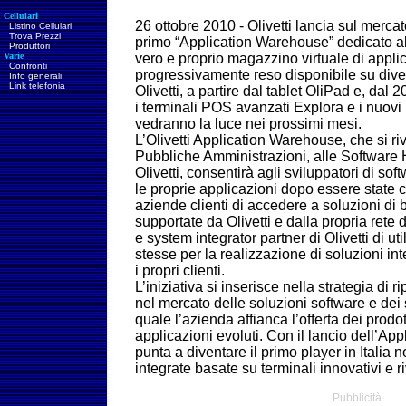
Cellulari
26 ottobre 2010 - Olivetti lancia sul mercat
Listino Cellulari
Trova Prezzi
primo “Application Warehouse” dedicato al
Produttori
Varie
vero e proprio magazzino virtuale di appli
Confronti
progressivamente reso disponibile su divers
Info generali
Link telefonia
Olivetti, a partire dal tablet OliPad e, dal
i terminali POS avanzati Explora e i nuovi 
vedranno la luce nei prossimi mesi.
L’Olivetti Application Warehouse, che si ri
Pubbliche Amministrazioni, alle Software 
Olivetti, consentirà agli sviluppatori di sof
le proprie applicazioni dopo essere state cer
aziende clienti di accedere a soluzioni di 
supportate da Olivetti e dalla propria rete d
e system integrator partner di Olivetti di ut
stesse per la realizzazione di soluzioni in
i propri clienti.
L’iniziativa si inserisce nella strategia di 
nel mercato delle soluzioni software e dei s
quale l’azienda affianca l’offerta dei prodo
applicazioni evoluti. Con il lancio dell’Ap
punta a diventare il primo player in Italia ne
integrate basate su terminali innovativi e r
Pubblicità