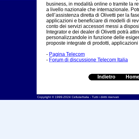
business, in modalità online o tramite la ret
a livello nazionale che internazionale. Pot
dell’assistenza diretta di Olivetti per la fas
applicazioni e beneficiare di modelli di r
conto dei servizi accessori messi a dispos
Integrator e dei dealer di Olivetti potrà att
personalizzandole in funzione delle esigen
proposte integrate di prodotti, applicazioni
-
Pagina Telecom
-
Forum di discussione Telecom Italia
Indietro
Hom
Copyright © 1999-2024 CellularItalia - Tutti i diritti riservati