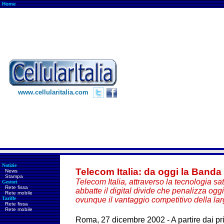
Home
www.cellularitalia.com
Notizie
Telecom Italia: da oggi la Banda L
News
Stampa
Telecom Italia, attraverso la tecnologia sat
Gestori
Rete fissa
abbatte il digital divide che penalizza ogg
Rete mobile
Tariffe
ovunque il vantaggio competitivo della la
Rete fissa
Rete mobile
Roma, 27 dicembre 2002 - A partire dai p