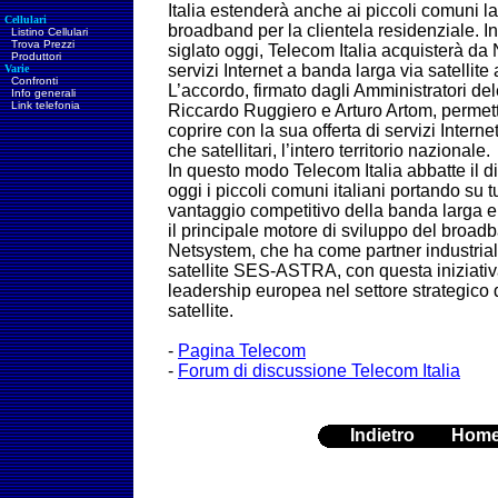
Italia estenderà anche ai piccoli comuni la 
Cellulari
broadband per la clientela residenziale. In
Listino Cellulari
Trova Prezzi
siglato oggi, Telecom Italia acquisterà da
Produttori
servizi Internet a banda larga via satellit
Varie
Confronti
L’accordo, firmato dagli Amministratori del
Info generali
Link telefonia
Riccardo Ruggiero e Arturo Artom, permett
coprire con la sua offerta di servizi Interne
che satellitari, l’intero territorio nazionale.
In questo modo Telecom Italia abbatte il d
oggi i piccoli comuni italiani portando su tut
vantaggio competitivo della banda larga 
il principale motore di sviluppo del broadba
Netsystem, che ha come partner industrial
satellite SES-ASTRA, con questa iniziativ
leadership europea nel settore strategico 
satellite.
-
Pagina Telecom
-
Forum di discussione Telecom Italia
Indietro
Hom