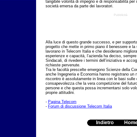
tangibile volontà di impegno e di responsabilità per i
società emersa da parte dei lavoratori.
Pubblicità
Alla luce di questo grande successo, e per supportar
progetto che mette in primo piano il benessere e la
lavorano in Telecom Italia e che desiderano miglior
esperienze e capacità, l’azienda ha deciso, sempre
Sindacali, di rivedere i termini dell’iniziativa e acco
richieste pervenute.
Tra le facoltà prescelte emergono Scienze della C
anche Ingegneria e Economia hanno registrano un n
riscontro è assolutamente in linea con le basi sulle qu
consapevolezza che la vera competizione del futuro
persone e che questa possa incrementarsi solo vo
proprie attitudini.
-
Pagina Telecom
-
Forum di discussione Telecom Italia
Indietro
Hom