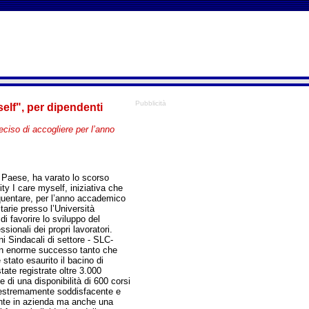
Pubblicità
elf", per dipendenti
eciso di accogliere per l’anno
 Paese, ha varato lo scorso
ty I care myself, iniziativa che
requentare, per l’anno accademico
tarie presso l’Università
i favorire lo sviluppo del
ionali dei propri lavoratori.
ni Sindacali di settore - SLC-
un enorme successo tanto che
stato esaurito il bacino di
state registrate oltre 3.000
te di una disponibilità di 600 corsi
to estremamente soddisfacente e
ente in azienda ma anche una