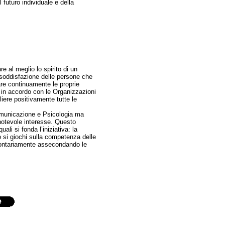
l futuro individuale e della
e al meglio lo spirito di un
 soddisfazione delle persone che
are continuamente le proprie
 in accordo con le Organizzazioni
gliere positivamente tutte le
omunicazione e Psicologia ma
otevole interesse. Questo
ali si fonda l’iniziativa: la
 si giochi sulla competenza delle
lontariamente assecondando le
e