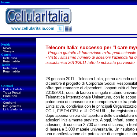
Home
www.cellularitalia.com
Notizie
Telecom Italia: successo per "I care mys
News
Stampa
- Progeto gratuito di formazione extra-professionale
Gestori
- Visto l’altissimo numero di adesioni l’azienda ha d
Rete fissa
Rete mobile
accademico 2010/2011 tutte le richieste pervenute.
Tariffe
Rete fissa
Rete mobile
28 gennaio 2011 - Telecom Italia, prima azienda del
dicembre il progetto di Corporate Social Responsibili
Cellulari
offre gratuitamente ai dipendenti l’opportunità di f
Listino Cellulari
2010/2011, corsi di laurea e singole materie universi
Trova Prezzi
Produttori
Telematica Internazionale Uninettuno, con lo scopo d
Varie
patrimonio di conoscenze e competenze extra-profess
Confronti
L’iniziativa, condivisa con le principali Organizzazio
Info generali
Link telefonia
CGIL, FISTel-CISL e UILCOM-UIL -, ha registrato 
dopo appena un’ora dall’apertura delle candidature è 
adesioni inizialmente previsto. A oggi, infatti, sono 
adesioni, di cui circa 2.700 ai corsi di laurea, a fron
di laurea e 3.000 materie universitarie. Un risulta
una manifestazione del potenziale di energia esist