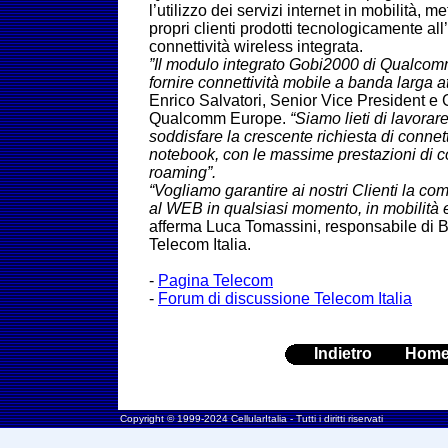
l’utilizzo dei servizi internet in mobilità, 
propri clienti prodotti tecnologicamente all
connettività wireless integrata.
”Il modulo integrato Gobi2000 di Qualcom
fornire connettività mobile a banda larga at
Enrico Salvatori, Senior Vice President e
Qualcomm Europe.
“Siamo lieti di lavorar
soddisfare la crescente richiesta di connett
notebook, con le massime prestazioni di co
roaming”.
“Vogliamo garantire ai nostri Clienti la com
al WEB in qualsiasi momento, in mobilità e
afferma Luca Tomassini, responsabile di B
Telecom Italia.
-
Pagina Telecom
-
Forum di discussione Telecom Italia
Indietro
Hom
Copyright © 1999-2024 CellularItalia - Tutti i diritti riservati