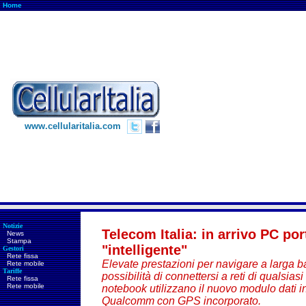
Home
www.cellularitalia.com
Notizie
Telecom Italia: in arrivo PC por
News
Stampa
"intelligente"
Gestori
Rete fissa
Elevate prestazioni per navigare a larga ba
Rete mobile
Tariffe
possibilità di connettersi a reti di qualsias
Rete fissa
Rete mobile
notebook utilizzano il nuovo modulo dati 
Qualcomm con GPS incorporato.