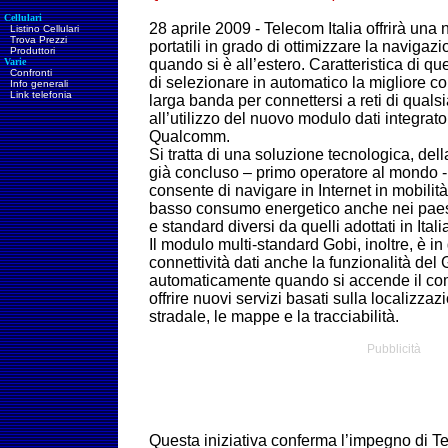
Cellulari
28 aprile 2009 - Telecom Italia offrirà un
Listino Cellulari
Trova Prezzi
portatili in grado di ottimizzare la navigazi
Produttori
Varie
quando si è all’estero. Caratteristica di ques
Confronti
di selezionare in automatico la migliore 
Info generali
Link telefonia
larga banda per connettersi a reti di quals
all’utilizzo del nuovo modulo dati integra
Qualcomm.
Si tratta di una soluzione tecnologica, del
già concluso – primo operatore al mondo - 
consente di navigare in Internet in mobilità
basso consumo energetico anche nei paesi
e standard diversi da quelli adottati in Itali
Il modulo multi-standard Gobi, inoltre, è in 
connettività dati anche la funzionalità del 
automaticamente quando si accende il com
offrire nuovi servizi basati sulla localizz
stradale, le mappe e la tracciabilità.
Pubblicità
Questa iniziativa conferma l’impegno di Te