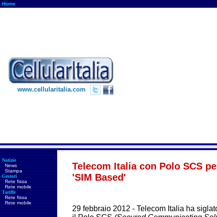
Home
www.cellularitalia.com
Notizie
Telecom Italia con Polo SCS pe
News
Stampa
'SIM Based'
Gestori
Rete fissa
Rete mobile
Tariffe
Rete fissa
Rete mobile
29 febbraio 2012 - Telecom Italia ha sigla