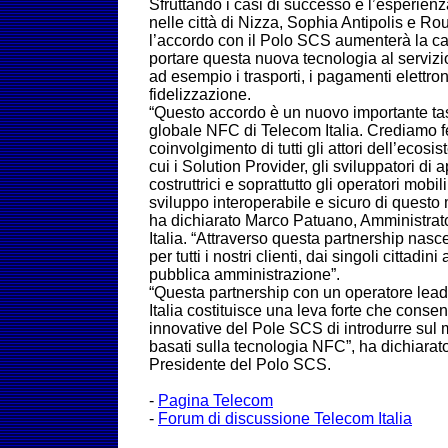
Sfruttando i casi di successo e l’esperien
nelle città di Nizza, Sophia Antipolis e Ro
l’accordo con il Polo SCS aumenterà la cap
portare questa nuova tecnologia al servizio
ad esempio i trasporti, i pagamenti elettron
fidelizzazione.
“Questo accordo è un nuovo importante tas
globale NFC di Telecom Italia. Crediamo 
coinvolgimento di tutti gli attori dell’eco
cui i Solution Provider, gli sviluppatori di 
costruttrici e soprattutto gli operatori mobi
sviluppo interoperabile e sicuro di questo 
ha dichiarato Marco Patuano, Amministrat
Italia. “Attraverso questa partnership nas
per tutti i nostri clienti, dai singoli cittadin
pubblica amministrazione”.
“Questa partnership con un operatore le
Italia costituisce una leva forte che cons
innovative del Pole SCS di introdurre sul 
basati sulla tecnologia NFC”, ha dichiarat
Presidente del Polo SCS.
-
Pagina Telecom
-
Forum di discussione Telecom Italia