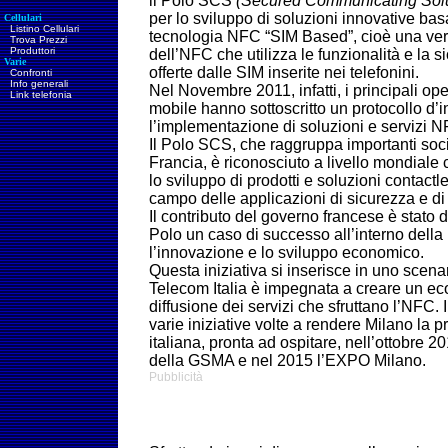
il Polo SCS
(Secured Communicating Solu
per lo sviluppo di soluzioni innovative bas
Cellulari
Listino Cellulari
tecnologia NFC “SIM Based”, cioè una ve
Trova Prezzi
Produttori
dell’NFC che utilizza le funzionalità e la s
Varie
offerte dalle SIM inserite nei telefonini.
Confronti
Info generali
Nel Novembre 2011, infatti, i principali ope
Link telefonia
mobile hanno sottoscritto un protocollo d’i
l’implementazione di soluzioni e servizi 
Il Polo SCS, che raggruppa importanti soci
Francia, è riconosciuto a livello mondiale
lo sviluppo di prodotti e soluzioni contactl
campo delle applicazioni di sicurezza e di
Il contributo del governo francese è stato 
Polo un caso di successo all’interno della
l’innovazione e lo sviluppo economico.
Questa iniziativa si inserisce in uno scena
Telecom Italia è impegnata a creare un ec
diffusione dei servizi che sfruttano l’NFC. I
varie iniziative volte a rendere Milano l
italiana, pronta ad ospitare, nell’ottobre
della GSMA e nel 2015 l’EXPO Milano.
Pubblicità