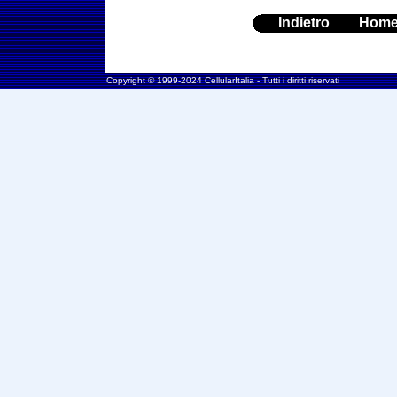
Indietro
Hom
Copyright © 1999-2024 CellularItalia - Tutti i diritti riservati