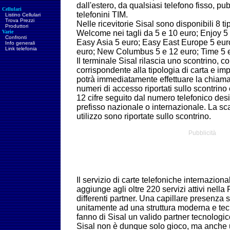
dall'estero, da qualsiasi telefono fisso, pub
Cellulari
telefonini TIM.
Listino Cellulari
Trova Prezzi
Nelle ricevitorie Sisal sono disponibili 8 t
Produttori
Varie
Welcome nei tagli da 5 e 10 euro; Enjoy 5 
Confronti
Easy Asia 5 euro; Easy East Europe 5 eur
Info generali
Link telefonia
euro; New Columbus 5 e 12 euro; Time 5 e
Il terminale Sisal rilascia uno scontrino, c
corrispondente alla tipologia di carta e impo
potrà immediatamente effettuare la chia
numeri di accesso riportati sullo scontrino 
12 cifre seguito dal numero telefonico des
prefisso nazionale o internazionale. La sc
utilizzo sono riportate sullo scontrino
.
Pubblicità
Il servizio di carte telefoniche internazional
aggiunge agli oltre 220 servizi attivi nell
differenti partner. Una capillare presenza s
unitamente ad una struttura moderna e te
fanno di Sisal un valido partner tecnologi
Sisal non è dunque solo gioco, ma anche u