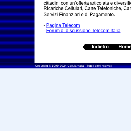
cittadini con un’offerta articolata e diversi
Ricariche Cellulari, Carte Telefoniche, Cart
.
Servizi Finanziari e di Pagamento
-
Pagina Telecom
-
Forum di discussione Telecom Italia
Indietro
Hom
Copyright © 1999-2024 CellularItalia - Tutti i diritti riservati