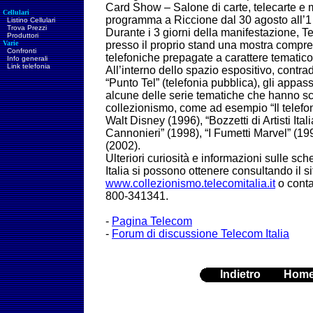
Card Show – Salone di carte, telecarte e m
Cellulari
programma a Riccione dal 30 agosto all’1
Listino Cellulari
Trova Prezzi
Durante i 3 giorni della manifestazione, Te
Produttori
Varie
presso il proprio stand una mostra comp
Confronti
telefoniche prepagate a carattere tematic
Info generali
Link telefonia
All’interno dello spazio espositivo, contra
“Punto Tel” (telefonia pubblica), gli appa
alcune delle serie tematiche che hanno sca
collezionismo, come ad esempio “Il telefon
Walt Disney (1996), “Bozzetti di Artisti Ital
Cannonieri” (1998), “I Fumetti Marvel” (199
(2002).
Ulteriori curiosità e informazioni sulle sc
Italia si possono ottenere consultando il si
www.collezionismo.telecomitalia.it
o conta
800-341341.
-
Pagina Telecom
-
Forum di discussione Telecom Italia
Indietro
Hom