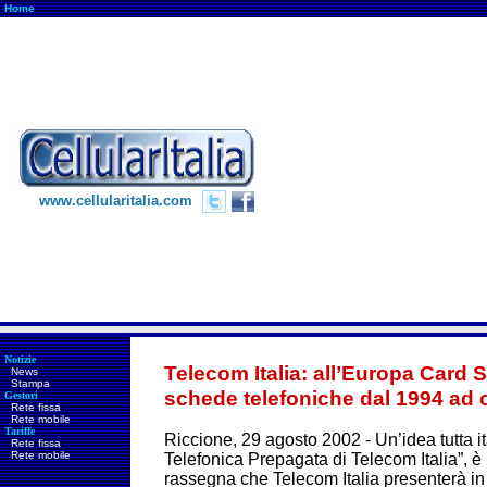
Home
www.cellularitalia.com
Notizie
Telecom Italia: all’Europa Card 
News
Stampa
schede telefoniche dal 1994 ad 
Gestori
Rete fissa
Rete mobile
Tariffe
Riccione, 29 agosto 2002 -
Un’idea tutta i
Rete fissa
Rete mobile
Telefonica Prepagata di Telecom Italia”, è i
rassegna che Telecom Italia presenterà in