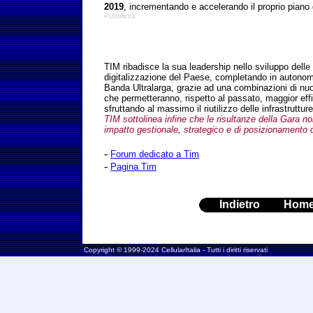
2019
, incrementando e accelerando il proprio piano 
Pubblicità
TIM ribadisce la sua leadership nello sviluppo delle i
digitalizzazione del Paese, completando in autonomi
Banda Ultralarga, grazie ad una combinazioni di nuo
che permetteranno, rispetto al passato, maggior effi
sfruttando al massimo il riutilizzo delle infrastruttur
TIM sottolinea infine che le risultanze della Gara n
impatto gestionale, strategico e di posizionamento 
-
Forum dedicato a Tim
-
Pagina Tim
Indietro
Hom
Copyright © 1999-2024 CellularItalia - Tutti i diritti riservati