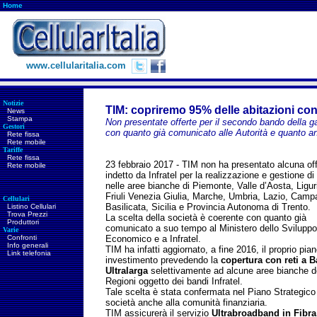
Home
www.cellularitalia.com
Notizie
TIM: copriremo 95% delle abitazioni co
News
Stampa
Non presentate offerte per il secondo bando della ga
Gestori
con quanto già comunicato alle Autorità e quanto an
Rete fissa
Rete mobile
Tariffe
Rete fissa
23 febbraio 2017 - TIM non ha presentato alcuna off
Rete mobile
indetto da Infratel per la realizzazione e gestione di
nelle aree bianche di
Piemonte, Valle d’Aosta, Ligur
Friuli Venezia Giulia, Marche, Umbria, Lazio, Camp
Cellulari
Basilicata, Sicilia e Provincia Autonoma di Trento.
Listino Cellulari
Trova Prezzi
La scelta della società è coerente con quanto già
Produttori
comunicato a suo tempo al Ministero dello Sviluppo
Varie
Confronti
Economico e a Infratel.
Info generali
TIM ha infatti aggiornato, a fine 2016, il proprio pian
Link telefonia
investimento prevedendo la
copertura con reti a 
Ultralarga
selettivamente ad alcune aree bianche d
Regioni oggetto dei bandi Infratel.
Tale scelta è stata confermata nel Piano Strategico
società anche alla comunità finanziaria.
TIM assicurerà il servizio
Ultrabroadband in Fibra