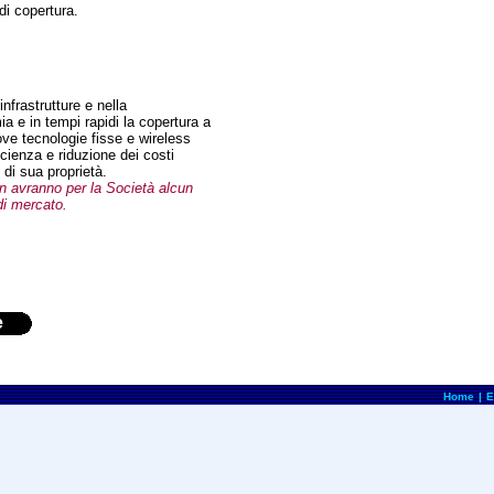
di copertura.
nfrastrutture e nella
a e in tempi rapidi la copertura a
ve tecnologie fisse e wireless
cienza e riduzione dei costi
e di sua proprietà.
on avranno per la Società alcun
di mercato.
e
Home
|
E