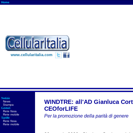
Home
www.cellularitalia.com
Notizie
WINDTRE: all'AD Gianluca Corti
News
Stampa
CEOforLIFE
Gestori
Rete fissa
Rete mobile
Per la promozione della parità di genere
Tariffe
Rete fissa
Rete mobile