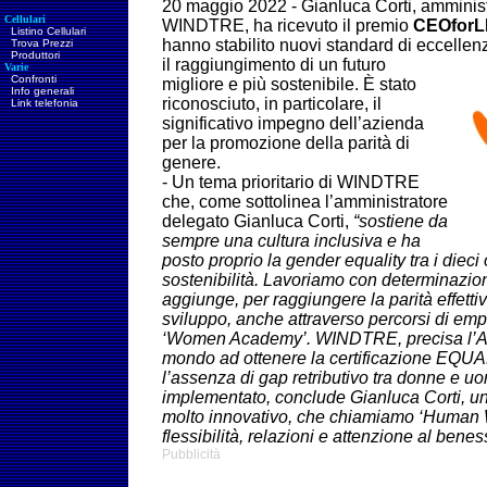
20
maggio 2022 - Gianluca Corti, amminist
Cellulari
WINDTRE, ha ricevuto il premio
CEOforL
Listino Cellulari
hanno stabilito nuovi standard di eccellenz
Trova Prezzi
Produttori
il
raggiungimento di un futuro
Varie
Confronti
migliore e più sostenibile. È stato
Info generali
riconosciuto, in particolare, il
Link telefonia
significativo impegno dell’azienda
per la promozione della parità di
genere.
-
Un tema prioritario di WINDTRE
che, come sottolinea l’amministratore
delegato Gianluca Corti,
“sostiene da
sempre una cultura inclusiva e ha
posto proprio la gender equality tra i dieci 
sostenibilità. Lavoriamo con determinazion
aggiunge, per raggiungere la parità effett
sviluppo, anche attraverso percorsi di e
‘Women Academy’. WINDTRE, precisa l’Ad, 
mondo ad ottenere la certificazione EQU
l’assenza di gap retributivo tra donne e 
implementato, conclude Gianluca Corti, un
molto innovativo, che chiamiamo ‘Human 
flessibilità, relazioni e attenzione al bene
Pubblicità