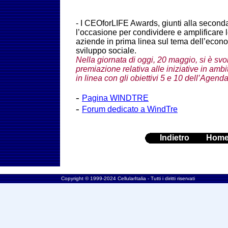
-
I CEOforLIFE Awards, giunti alla second
l’occasione per condividere e amplificare l
aziende in prima linea sul tema dell’econo
sviluppo sociale.
Nella giornata di oggi, 20 maggio, si è svo
premiazione relativa alle iniziative in amb
in linea con gli obiettivi 5 e 10 dell’Age
-
Pagina WINDTRE
-
Forum dedicato a WindTre
Indietro
Hom
Copyright © 1999-2024 CellularItalia - Tutti i diritti riservati