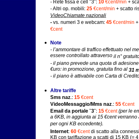
- Rete fissa e cell "3":
10
€cent/min
+ sca
- Altri op. mobili:
25
€cent/min
+ scatto r
VideoChiamate nazionali
-
vs. numeri 3
e webcam:
45
€cent/min
+
€cent
Note
- l’ammontare di traffico effettuato nel m
essere controllato attraverso
il n° gratuit
- il piano prevede una quota di adesion
€uro: in promozione, gratuita fino al
31 
- il piano è attivabile con Carta di Credit
Altre tariffe
Sms
naz
.:
15
€cent
VideoMessaggio/Mms naz
.:
55
€cent
Email da portale
"
3
"
:
15
€cent
(per le e
a 6KB, in aggiunta ai 15 €cent verranno 
per ogni KB eccedente).
Internet
:
60
€cent
di scatto alla conness
KB con tariffazione a scatti di 15 KB (= 