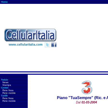
Home
www.cellularitalia.com
Notizie
News
Stampa
Gestori
Rete fissa
Rete mobile
Tariffe
Piano "TuaSempre" (Ric. e 
Rete fissa
Rete mobile
Dal
01-03-2004