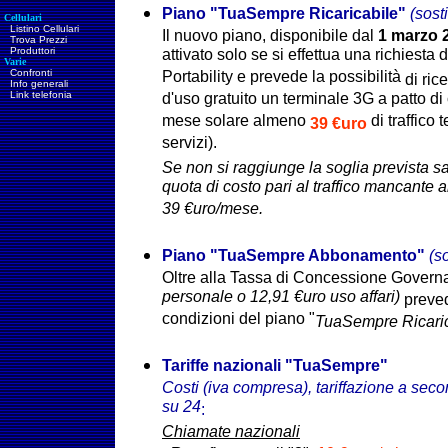
Piano
"TuaSempre Ricaricabile
"
(sost
Cellulari
Listino Cellulari
Il nuovo piano, d
isponibile dal
1 marzo 
Trova Prezzi
Produttori
attivato solo se si effettua una richiest
Varie
Confronti
Portability e prevede la possibilità
di ric
Info generali
Link telefonia
d'uso gratuito un terminale 3G a patto d
mese solare almeno
di traffico 
39 €uro
servizi).
Se non si raggiunge la soglia prevista s
quota di costo pari al traffico mancante 
39 €uro/mese.
Piano "TuaSempre Abbonamento"
(s
Oltre alla Tassa di Concessione Govern
personale o 12,91 €uro uso affari)
preved
condizioni del piano "
Tua
Sempre
Ricari
Tariffe nazionali
"
TuaSempre
"
Costi (iva compresa)
, tariffazione a secon
su 24
:
Chiamate nazionali