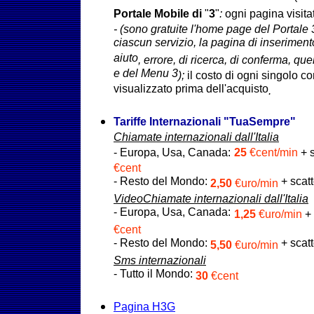
Portale Mobile di
"
3
"
:
ogni pagina visit
- (sono gratuite l'home page
del Portale 
ciascun servizio, la pagina di inseriment
aiuto
, errore,
di ricerca, di conferma, que
e del Menu 3
)
;
il costo di ogni singolo c
visualizzato prima dell'acquisto
.
Tariffe Internazionali
"
TuaSempre
"
Chiamate internazionali
dall'Italia
- Europa, Usa, Canada:
25
€cent/min
+ s
€cent
- Resto del Mondo:
+ scatt
2,50
€uro/min
VideoChiamate internazionali dall'Italia
- Europa, Usa, Canada:
1,25
€uro/min
+ 
€cent
- Resto del Mondo:
+ scatt
5,50
€uro/min
Sms internazionali
- Tutto il Mondo:
30
€cent
Pagina H3G