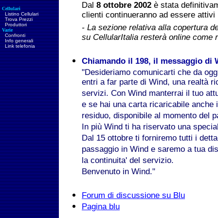
Dal
8 ottobre 2002
è stata definitivam
Cellulari
clienti continueranno ad essere attivi
Listino Cellulari
Trova Prezzi
Produttori
- La sezione relativa alla copertura d
Varie
Confronti
su CellularItalia resterà online come r
Info generali
Link telefonia
Chiamando il 198, il messaggio di W
"Desideriamo comunicarti che da oggi i
entri a far parte di Wind, una realtà r
servizi. Con Wind manterrai il tuo att
e se hai una carta ricaricabile anche i
residuo, disponibile al momento del 
In più Wind ti ha riservato una specia
Dal 15 ottobre ti forniremo tutti i dettag
passaggio in Wind e saremo a tua disp
la continuita' del servizio.
Benvenuto in Wind."
Forum di discussione su Blu
Pagina blu