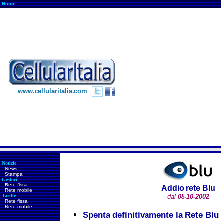
Home
www.cellularitalia.com
Notizie
News
Stampa
Gestori
Rete fissa
Addio rete Blu
Rete mobile
Tariffe
dal
08-10-2002
Rete fissa
Rete mobile
Spenta definitivamente la Rete Blu