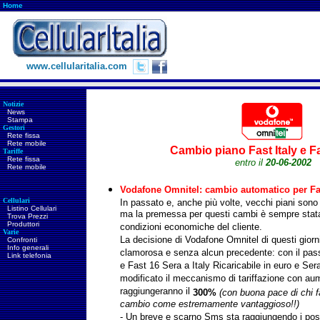
Home
www.cellularitalia.com
Notizie
News
Stampa
Gestori
Rete fissa
Rete mobile
Cambio piano Fast Italy e F
Tariffe
Rete fissa
entro il
20-06-2002
Rete mobile
Vodafone Omnitel: cambio automatico per Fast
Cellulari
In passato e, anche più volte, vecchi piani sono s
Listino Cellulari
ma la premessa per questi cambi è sempre stata 
Trova Prezzi
Produttori
condizioni economiche del cliente.
Varie
La decisione di Vodafone Omnitel di questi giorni
Confronti
Info generali
clamorosa e senza alcun precedente: con il pas
Link telefonia
e Fast 16 Sera a Italy Ricaricabile in euro e Sera
modificato il meccanismo di tariffazione con aume
raggiungeranno il
300%
(con buona pace di chi fa
cambio come estremamente vantaggioso!!)
- Un breve e scarno Sms sta raggiungendo i poss