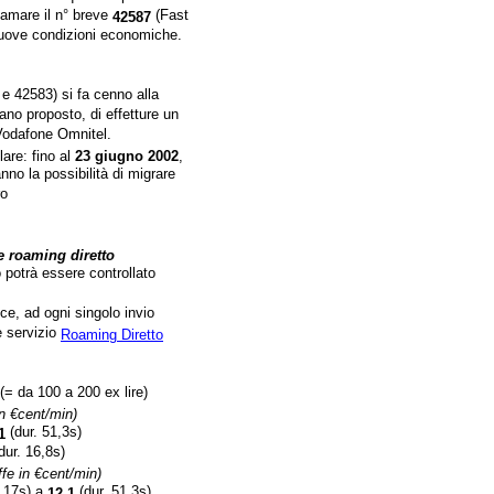
hiamare il n° breve
(Fast
42587
nuove condizioni economiche.
 e 42583) si fa cenno alla
iano proposto, di effetture un
 Vodafone Omnitel.
lare: fino al
23 giugno
2002
,
hanno la possibilità di migrare
ro
e roaming diretto
o potrà essere controllato
ce, ad ogni singolo invio
e servizio
Roaming Diretto
(= da 100 a 200 ex lire)
 in €cent/min)
(dur. 51,3s)
1
dur. 16,8s)
iffe in €cent/min)
. 17s) a
(dur. 51,3s)
12,1