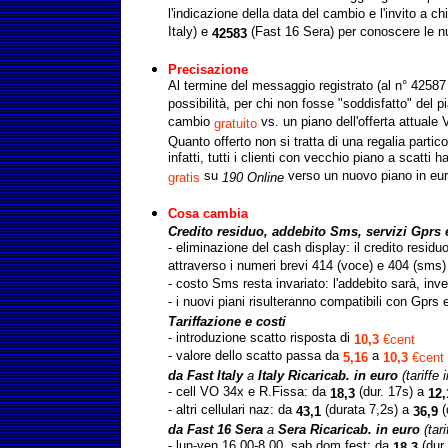
l'indicazione della data del cambio e l'invito a c
Italy) e
(Fast 16 Sera) per conoscere le 
42583
Precisazione
Al termine del messaggio registrato (al n° 42587
possibilità, per chi non fosse "soddisfatto" del p
cambio
vs. un piano dell'offerta attuale
gratuito
Quanto offerto non si tratta di una regalia partico
infatti, tutti i clienti con vecchio piano a scatti 
su
verso un nuovo piano in eu
gratis
190 Online
Cosa cambia
Credito residuo, addebito Sms, servizi Gprs 
- eliminazione del cash display: il credito residu
attraverso i numeri brevi 414 (voce) e 404 (sms)
- costo Sms resta invariato: l'addebito sarà, inve
- i nuovi piani risulteranno compatibili con Gprs 
Tariffazione e costi
- introduzione scatto risposta di
10,3
€cent
- valore dello scatto passa da
a
5,16
10,3
€cent
da Fast Italy
a
Italy Ricaricab. in euro
(tariffe
- cell VO 34x e R.Fissa: da
(dur. 17s) a
18,3
12,
- altri cellulari naz: da
(durata 7,2s) a
(
43,1
36,9
da Fast 16 Sera
a
Sera Ricaricab. in euro
(tar
- lun-ven 16.00-8.00, sab dom fest: da
(dur
18,3