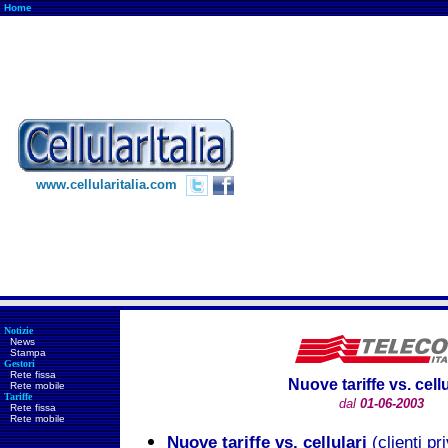
Home
www.cellularitalia.com
Notizie
News
Stampa
Gestori
Rete fissa
Nuove tariffe vs. cellu
Rete mobile
Tariffe
dal
01-06-2003
Rete fissa
Rete mobile
Nuove tariffe vs. cellulari
(clienti pri