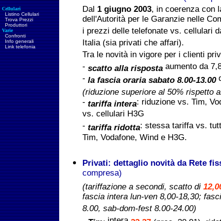
Dal
1 giugno 2003
, in coerenza con 
Cellulari
Listino Cellulari
dell'Autorità per le Garanzie nelle C
Trova Prezzi
Produttori
i prezzi delle telefonate vs. cellulari
Varie
Confronti
Italia (sia privati che affari).
Info generali
Link telefonia
Tra le novità in vigore per i clienti pri
-
aumento da 7,
scatto alla risposta
-
d
la fascia oraria sabato 8.00-13.00
(riduzione superiore al 50% rispetto al
-
: riduzione vs. Tim, V
tariffa intera
vs. cellulari H3G
-
: stessa tariffa vs. tut
tariffa ridotta
Tim, Vodafone, Wind e H3G.
Privati: dettaglio novità da Rete fi
compresa)
(tariffazione a secondi, scatto di
12,0
fascia intera lun-ven 8,00-18,30; fasc
8.00, sab-dom-fest 8.00-24.00)