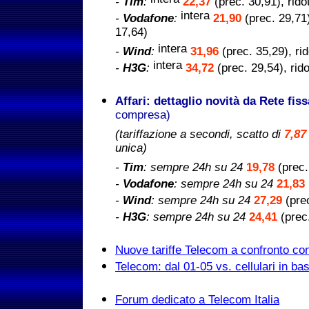
intera
-
Tim
:
22,37
(prec. 30,91), rido
intera
-
Vodafone
:
21,90
(prec. 29,71)
17,64)
intera
-
Wind
:
31,96
(prec. 35,29), ri
intera
-
H3G
:
34,72
(prec. 29,54), rid
Affari: dettaglio novità da Rete fis
compresa)
(tariffazione a secondi, scatto di
7,87
unica)
-
Tim
:
sempre 24h su 24
19,78
(prec.
-
Vodafone
: sempre 24h su 24
21,83
-
Wind
: sempre 24h su 24
27,29
(prec
-
H3G
: sempre 24h su 24
24,41
(prec
Nuove tariffe Telecom a confronto con g
Telecom: dal 01-05 vs. cellulari in ba
Forum dedicato a Telecom Italia