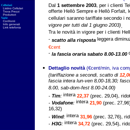
Dal
1 settembre 2003
, per i clienti T
Cellulari
Listino Cellulari
offerte Hellò Sempre e Hellò Forfait, 
Trova Prezzi
Produttori
cellulari saranno tariffate secondo i 
Varie
Confronti
vigore per tutti dal 1 giugno 2003)
Info generali
.
Link telefonia
Tra le novità in vigore per i clienti He
-
leggera diminu
scatto alla risposta
€cent
-
d
la fascia oraria sabato 8.00-13.00
Dettaglio novità
(€cent/min, iva com
(tariffazione a secondi, scatto di
12,0
fascia intera lun-ven 8,00-18,30; fasc
8.00, sab-dom-fest 8.00-24.00)
intera
-
Tim
:
22,37
(prec. 29,04), rido
intera
-
Vodafone
:
21,90
(prec. 27,96)
16,32)
intera
-
Wind
:
31,96
(prec. 32,76), ri
intera
-
H3G
:
34,72
(prec. 29,54), rid