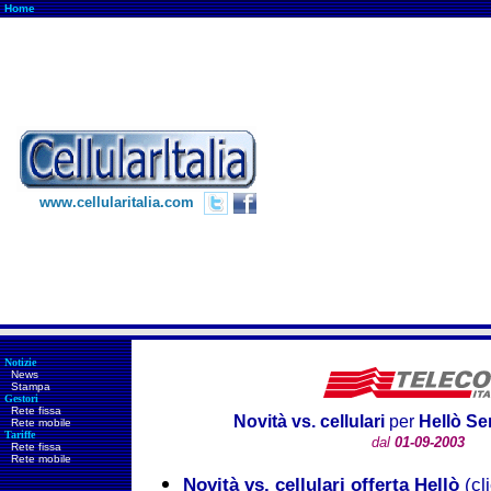
Home
www.cellularitalia.com
Notizie
News
Stampa
Gestori
Rete fissa
Novità vs. cellulari
per
Hellò S
Rete mobile
Tariffe
dal
01-09-2003
Rete fissa
Rete mobile
Novità vs. cellulari offerta Hellò
(cli