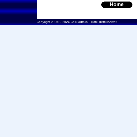
Home
Copyright © 1999-2024 CellularItalia - Tutti i diritti riservati