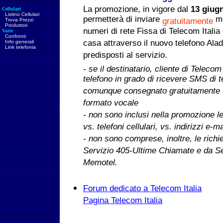
La promozione, in vigore dal
13 giug
Cellulari
Listino Cellulari
permetterà di inviare
me
gratuitamente
Trova Prezzi
Produttori
numeri di rete Fissa di Telecom Italia 
Varie
Confronti
casa attraverso il nuovo telefono Aladin
Info generali
Link telefonia
predisposti al servizio.
- s
e il destinatario, cliente di Teleco
telefono in grado di ricevere SMS di t
comunque consegnato gratuitamente t
formato vocale
- non sono inclusi nella promozione le
vs. telefoni cellulari, vs. indirizzi e-m
- non sono comprese, inoltre, le richi
Servizio 405-Ultime Chiamate e da Se
Memotel.
Forum dedicato a Telecom Italia
Pagina Telecom Italia