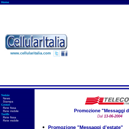
Home
www.cellularitalia.com
Notizie
News
Stampa
Gestori
Rete fissa
Promozione "Messaggi d’
Rete mobile
Tariffe
Dal
13-06-2004
Rete fissa
Rete mobile
Promozione "Messaggi d’estate"