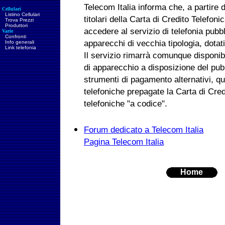
Telecom Italia informa che, a partire 
Cellulari
Listino Cellulari
titolari della Carta di Credito Telefo
Trova Prezzi
Produttori
accedere al servizio di telefonia pubb
Varie
Confronti
apparecchi di vecchia tipologia, dotati
Info generali
Link telefonia
Il servizio rimarrà comunque disponibil
di apparecchio a disposizione del pubb
strumenti di pagamento alternativi, q
telefoniche prepagate la Carta di Cred
telefoniche "a codice".
Forum dedicato a Telecom Italia
Pagina Telecom Italia
Home