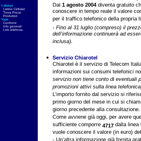
Dal
1 agosto 2004
diventa gratuito c
Cellulari
Listino Cellulari
conoscere in tempo reale il valore c
Trova Prezzi
Produttori
per il traffico telefonico della propria l
Varie
Confronti
Info generali
- Fino al 31 luglio (compreso) il prez
Link telefonia
dell’informazione continuerà ad esse
inclusa).
Servizio Chiarotel
Chiarotel è il servizio di Telecom Ital
informazioni sui consumi telefonici no
servizio non tiene conto di eventuali 
promozioni attivi sulla linea telefonica
L’importo fornito dal servizio si riferi
primo giorno del mese in cui si chiama
giorno precedente alla consultazione.
Come avviene già oggi, per avere qu
sufficiente comporre
dalla linea 
4717
vuole conoscere il valore (in euro) del
- Un’altra informazione già fornita gr