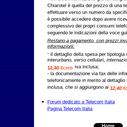
Chiarotel è quella del prezzo di una t
effettuare verso un numero da specifi
è possibile accedere dopo avere ricev
complessivo dei propri consumi telef
seguendo le indicazioni della voce gui
Restano a pagamento, con prezzi invari
informazioni:
-
il dettaglio della spesa per tipologia 
interurbano, verso cellulari, internazi
, iva inclusa;
12,40
€cent
- la documentazione via fax delle inf
telefonicamente in merito al dettagli
inclusa, che si aggiungono ai
12,40
€c
Forum dedicato a Telecom Italia
Pagina Telecom Italia
Home