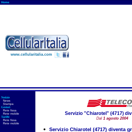
Home
www.cellularitalia.com
Notizie
News
Stampa
Gestori
Rete fissa
Servizio "Chiarotel" (4717) div
Rete mobile
Tariffe
Dal
1 agosto
2004
Rete fissa
Rete mobile
Servizio Chiarotel (4717) diventa gr