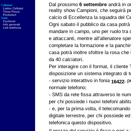
Dal prossimo
6 settembre
andrà in on
Cellulari
Listino Cellulari
reality show Campioni, che seguirà per
Trova Prezzi
Produttori
calcio di Eccellenza la squadra del C
Varie
Confronti
Ogni sabato il pubblico da casa potrà 
Info generali
Link telefonia
mandare in campo, uno per ruolo tra d
e attaccanti, mentre all'allenatore spe
completare la formazione e la panchi
casa potrà inoltre sfoltire la rosa ch
da 40 calciatori.
Per interagire con il format, il cliente
disposizione un sistema integrato di 
- servizio interattivo in fonia
, p
16422
normale telefono;
- SMS da rete fissa attraverso le nu
per chi possiede i nuovi telefoni abilit
- e, per la prima volta, il telecomand
digitale terrestre, per chi possiede e
telefonica questo dispositivo.
Il prezzo del servizio è fisso e pari a