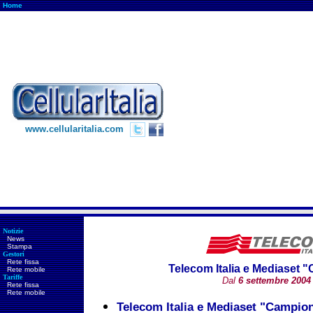
Home
www.cellularitalia.com
Notizie
News
Stampa
Gestori
Rete fissa
Telecom Italia e Mediaset 
Rete mobile
Tariffe
Dal
6 settembre
2004
Rete fissa
Rete mobile
Telecom Italia e Mediaset "Campion