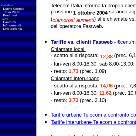
Telecom Italia informa la propria clien
Cellulari
Listino Cellulari
prossimo
saranno appl
1 ottobre 2004
Trova Prezzi
Produttori
(
) alle chiamate vs.
Varie
clamorosi aumenti
Confronti
dell'operatore Fastweb.
Info generali
Link telefonia
Tariffe vs. clienti Fastweb
- €cent/m
Chiamate locali
- scatto alla risposta:
(prec. 6,1
12,38
- lun-ven 8.00-18.30, sab 8.00-13.00:
- resto:
1,73
(prec. 1,09)
Chiamate interurbane
- scatto alla risposta:
14,06
(prec. 7,8
- lun-ven 8.00-18.30:
11,62
(prec. 10,
- resto:
3,73
(prec. 3,10)
Tariffe urbane Telecom a confronto con
Tariffe interurbane Telecom a confront