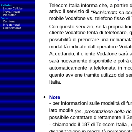
Telecom Italia informa che, a partire 
Cellulari
Listino Cellulari
attivo il servizio di
"Richiamata su oc
Trova Prezzi
Produttori
mobile Vodafone vs. telefono fisso di 
Varie
Confronti
Info generali
Con questo servizio, se la propria li
Link telefonia
cliente Vodafone tenta di telefonare, 
possibilità di prenotare una richiama
modalità indicate dall’operatore Voda
Accettando, il cliente Vodafone sarà a
sarà nuovamente disponibile e potrà 
automaticamente la telefonata, in modo
quanto avviene tramite utilizzo del se
Italia.
Note
- per informazioni sulle modalità di f
lato mobile
(es. prenotazione della ric
possibile contattare direttamente il S
- chiamando il 187 di Telecom Italia , 