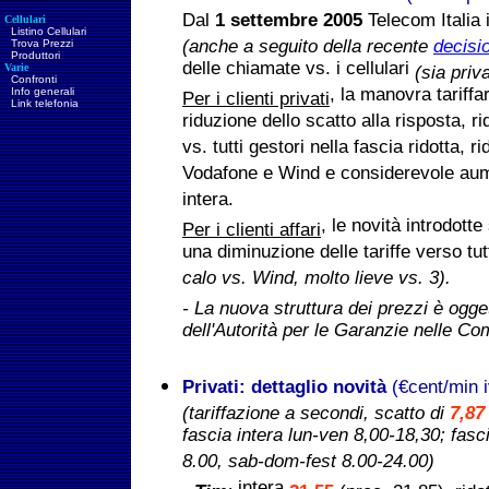
Dal
1 settembre 2005
Telecom Italia
Cellulari
Listino Cellulari
(anche a seguito della recente
decisio
Trova Prezzi
Produttori
delle chiamate vs. i cellulari
Varie
(sia priva
Confronti
, la manovra tariffa
Info generali
Per i clienti privati
Link telefonia
riduzione dello scatto alla risposta, r
vs. tutti gestori nella fascia ridotta, r
Vodafone e Wind e considerevole aume
intera.
, le novità introdott
Per i clienti affari
una diminuzione delle tariffe verso tu
calo vs. Wind, molto lieve vs. 3).
- La nuova struttura dei prezzi è ogget
dell'Autorità per le Garanzie nelle Co
Privati: dettaglio novità
(€cent/min 
(tariffazione a secondi, scatto di
7,87
fascia intera lun-ven 8,00-18,30; fasc
8.00, sab-dom-fest 8.00-24.00)