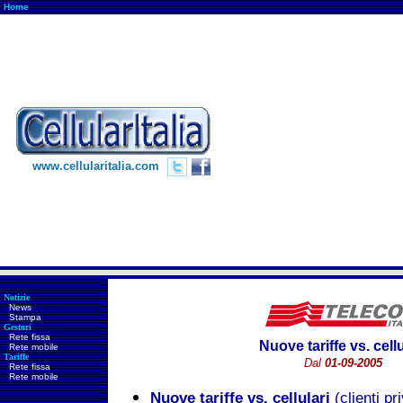
Home
www.cellularitalia.com
Notizie
News
Stampa
Gestori
Rete fissa
Nuove tariffe vs. cellu
Rete mobile
Tariffe
Dal
01-09-2005
Rete fissa
Rete mobile
Nuove tariffe vs. cellulari
(clienti pri