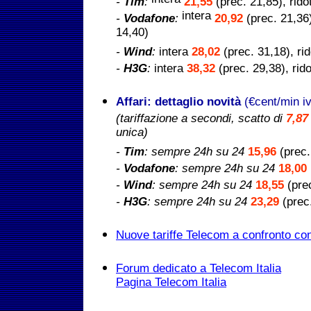
intera
-
Tim
:
21,55
(prec. 21,85), rido
intera
-
Vodafone
:
20,92
(prec. 21,36)
14,40)
-
Wind
:
intera
28,02
(prec. 31,18), ri
-
H3G
:
intera
38,32
(prec. 29,38), rid
Affari: dettaglio novità
(€cent/min i
(tariffazione a secondi, scatto di
7,87
unica)
-
Tim
:
sempre 24h su 24
15,96
(prec.
-
Vodafone
: sempre 24h su 24
18,00
-
Wind
: sempre 24h su 24
18,55
(prec
-
H3G
: sempre 24h su 24
23,29
(prec
Nuove tariffe Telecom a confronto con g
Forum dedicato a Telecom Italia
Pagina Telecom Italia