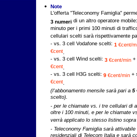
Note
L'offerta "Teleconomy Famiglia" permet
di un altro operatore mobile: 
3 numeri
minuto per i primi 100 minuti di traffic
cellulari scelti sarà rispettivamente pa
- vs. 3 cell Vodafone scelti:
1
€cent/m
€cent
.
- vs. 3 cell Wind scelti:
+ 
3
€cent/min
€cent
.
- vs. 3 cell H3G scelti:
+ 
9
€cent/min
€cent
.
(l’abbonamento mensile sarà pari a
5
scelto).
- per le chiamate vs. i tre cellulari di
oltre i 100 minuti, e per le chiamate vs. 
verrà applicato lo stesso listino sopra
- Teleconomy Famiglia sarà attivabile da
residenziali di Telecom Italia e sarà c