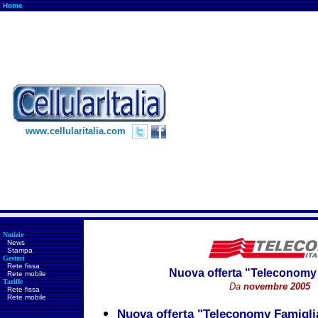
Home
www.cellularitalia.com
Notizie
News
Stampa
Gestori
Rete fissa
Nuova offerta "Teleconomy
Rete mobile
Tariffe
Da
novembre 2005
Rete fissa
Rete mobile
Nuova offerta "Teleconomy Famigl