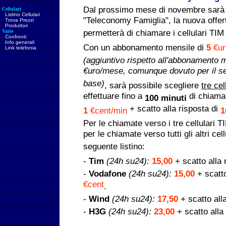
Dal prossimo mese di novembre sarà
Cellulari
Listino Cellulari
"Teleconomy Famiglia", la nuova offert
Trova Prezzi
Produttori
Varie
permetterà di chiamare i cellulari TIM
Confronti
Info generali
Con un abbonamento mensile di
5
€ur
Link telefonia
(aggiuntivo rispetto all'abbonamento 
€uro/mese, comunque dovuto per il ser
base)
, sarà possibile scegliere
tre cel
effettuare fino a
di chiamat
100 minuti
+ scatto alla risposta di
1
€cent/min
Per le chiamate verso i tre cellulari TI
per le chiamate verso tutti gli altri cell
seguente listino:
-
Tim
(24h su24):
15,00
+ scatto alla 
-
Vodafone
(24h su24):
15,00
+ scatt
€cent
.
-
Wind
(24h su24):
17,50
+ scatto all
-
H3G
(24h su24):
23,00
+ scatto alla